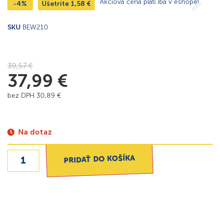
Akciová cena platí iba v eshope!
-4%
Ušetríte
1,58
€
SKU
BEW210
39,57
€
37,99
€
bez DPH
30,89
€
Na dotaz
PRIDAŤ DO KOŠÍKA