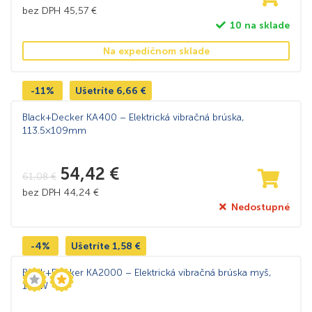
bez DPH
45,57
€
10 na sklade
Na expedičnom sklade
-11%
Ušetríte
6,66
€
Black+Decker KA400 – Elektrická vibračná brúska,
113.5×109mm
54,42
€
61,08
€
bez DPH
44,24
€
Nedostupné
-4%
Ušetríte
1,58
€
Black+Decker KA2000 – Elektrická vibračná brúska myš,
120W