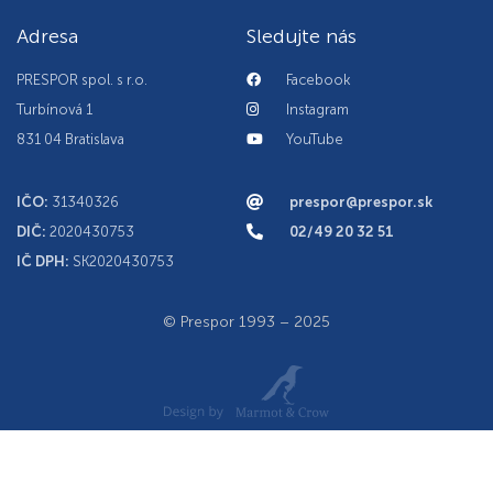
Adresa
Sledujte nás
PRESPOR spol. s r.o.
Facebook
Turbínová 1
Instagram
831 04 Bratislava
YouTube
IČO:
31340326
prespor@prespor.sk
DIČ:
2020430753
02/49 20 32 51
IČ DPH:
SK2020430753
© Prespor 1993 – 2025