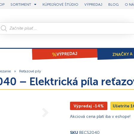
OP
SORTIMENT
KÚPEĽŇOVÉ ŠTÚDIO
VÝPREDAJ
BLOG
O NÁ
ZNAČKY A 
VÝPREDAJ
 rezanie
»
Reťazové píly
40 – Elektrická píla reťa
Výpredaj -14%
Ušetríte
1
Akciová cena platí iba v eshope!
SKU
BECS2040