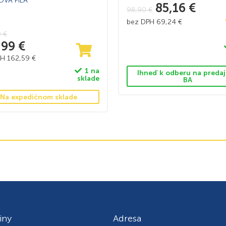
OVÁ PÍLA
85,16
€
98,90
€
bez DPH
69,24
€
9
€
,99
€
PH
162,59
€
1 na
Ihneď k odberu na predaj
sklade
BA
Na expedičnom sklade
iny
Adresa