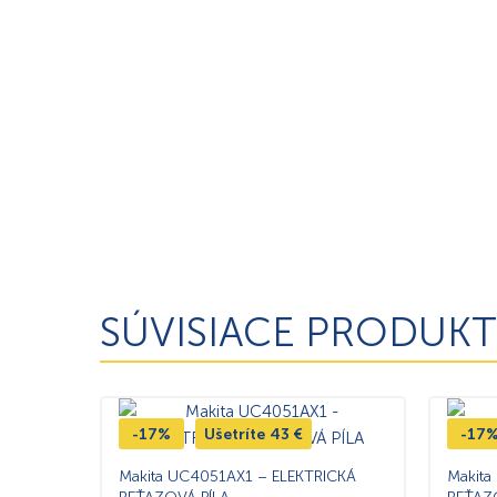
SÚVISIACE PRODUKT
-17%
Ušetríte
43
€
-17
Makita UC4051AX1 – ELEKTRICKÁ
Makita