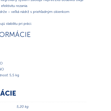
efektivitu rezania.
ádrže – veľká nádrž s priehľadným okienkom
 stabilitu pri práci.
FORMÁCIE
NO
ÁNO
nosť: 5,5 kg
ÁCIE
5,20 kg