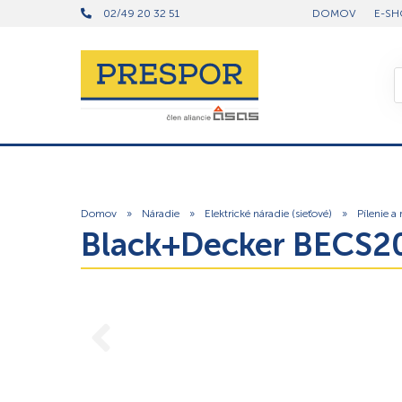
02/49 20 32 51
DOMOV
E-SH
Domov
»
Náradie
»
Elektrické náradie (sieťové)
»
Pílenie a
Black+Decker BECS20