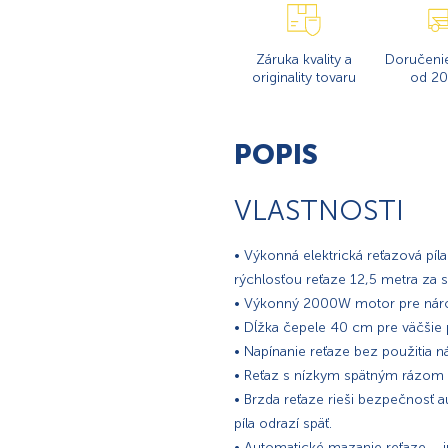
Záruka kvality a
Doručeni
originality tovaru
od 20
POPIS
VLASTNOSTI
• Výkonná elektrická reťazová 
rýchlosťou reťaze 12,5 metra za s
• Výkonný 2000W motor pre náro
• Dĺžka čepele 40 cm pre väčšie 
• Napínanie reťaze bez použitia ná
• Reťaz s nízkym spätným rázom p
• Brzda reťaze rieši bezpečnosť 
píla odrazí späť.
• Automatické mazanie reťaze – i