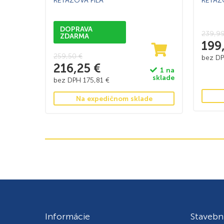
REŤAZOVÁ PÍLA
REŤAZ
DOPRAVA
239,9
ZDARMA
199
259,50
€
bez D
216,25
€
1 na
sklade
bez DPH
175,81
€
Na expedičnom sklade
Informácie
Stavebn