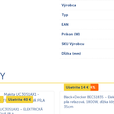
Výrobca
Typ
EAN
Príkon (W)
SKU Výrobcu
Dĺžka (mm)
Y
Ušetríte
TOP CENA -14%
14
€
Black+Decker BECS1835 – Elek
%
Ušetríte
40
€
píla reťazová, 1800W, dĺžka lišt
35cm
 UC3051AX1 – ELEKTRICKÁ