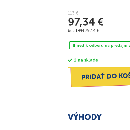
113
€
97,34
€
bez DPH
79,14
€
Ihneď k odberu na predajni 
1 na sklade
PRIDAŤ DO KO
VÝHODY