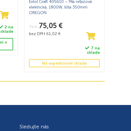
Extol Craft 405610 – Píla reťazová
elektrická, 1800W, lišta 350mm
OREGON
75,05
€
79
€
2 na
sklade
bez DPH
61,02
€
ni v
7 na
sklade
Na expedičnom sklade
Sledujte nás