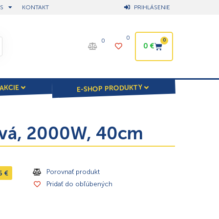
S
KONTAKT
PRIHLÁSENIE
0
0
0
0
€
E-SHOP PRODUKTY
AKCIE
zová, 2000W, 40cm
Porovnať produkt
6
€
Pridať do obľúbených