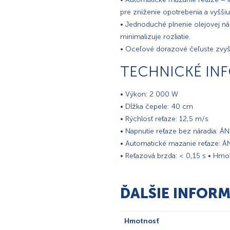
pre zníženie opotrebenia a vyššiu 
• Jednoduché plnenie olejovej n
minimalizuje rozliatie.
• Oceľové dorazové čeľuste zvyšujú
TECHNICKÉ IN
• Výkon: 2 000 W
• Dĺžka čepele: 40 cm
• Rýchlosť reťaze: 12,5 m/s
• Napnutie reťaze bez náradia: Á
• Automatické mazanie reťaze: 
• Reťazová brzda: < 0,15 s • Hmot
ĎALŠIE INFORM
Hmotnosť