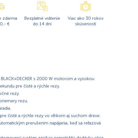
e zdarma
Bezplatné vrátenie
Viac ako 30 rokov
0,- €
do 14 dní
skúseností
píla BLACK+DECKER s 2000 W motorom a vysokou
ekundu pre čisté a rýchle rezy.
čné rezy.
priemery rezu.
radia.
re čisté a rýchle rezy vo vlhkom aj suchom dreve.
automatickým prerušením napájania, keď sa reťazová
ntegrovaný systém zaisťuje nepretržitú dodávku oleja