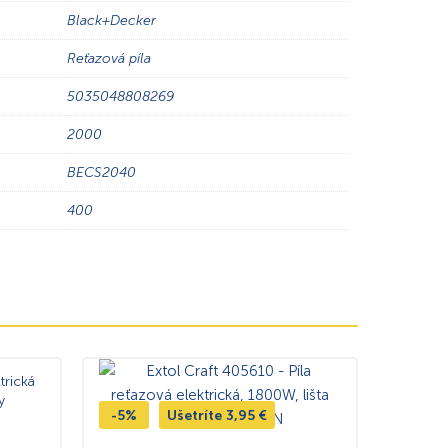
Black+Decker
Reťazová píla
5035048808269
2000
BECS2040
400
trická
y
-5%
Ušetríte
3,95
€