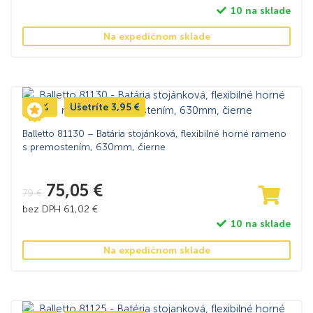
10 na sklade
Na expedičnom sklade
-5%
Ušetríte
3,95
€
Balletto 81130 – Batária stojánková, flexibilné horné rameno
s premostením, 630mm, čierne
75,05
€
79
€
bez DPH
61,02
€
10 na sklade
Na expedičnom sklade