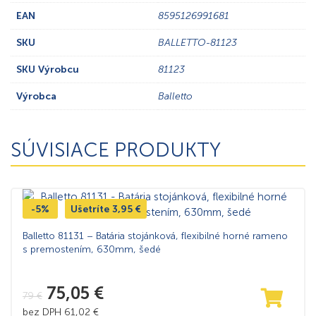
EAN
8595126991681
SKU
BALLETTO-81123
SKU Výrobcu
81123
Výrobca
Balletto
SÚVISIACE PRODUKTY
-5%
Ušetríte
3,95
€
Balletto 81131 – Batária stojánková, flexibilné horné rameno
s premostením, 630mm, šedé
75,05
€
79
€
bez DPH
61,02
€