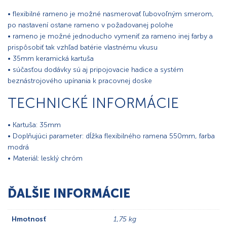
• flexibilné rameno je možné nasmerovať ľubovoľným smerom,
po nastavení ostane rameno v požadovanej polohe
• rameno je možné jednoducho vymeniť za rameno inej farby a
prispôsobiť tak vzhľad batérie vlastnému vkusu
• 35mm keramická kartuša
• súčasťou dodávky sú aj pripojovacie hadice a systém
beznástrojového upínania k pracovnej doske
TECHNICKÉ INFORMÁCIE
• Kartuša: 35mm
• Doplňujúci parameter: dĺžka flexibilného ramena 550mm, farba
modrá
• Materiál: lesklý chróm
ĎALŠIE INFORMÁCIE
Hmotnosť
1,75 kg