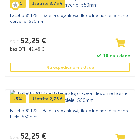
-5%
Ušetríte
2,75
€
Balletto 81125 – Batéria stojanková, flexibilné horné rameno
červené, 550mm
52,25
€
55
€
bez DPH
42,48
€
10 na sklade
Na expedičnom sklade
-5%
Ušetríte
2,75
€
Balletto 81122 – Batéria stojanková, flexibilné horné rameno
biele, 550mm
52,25
€
55
€