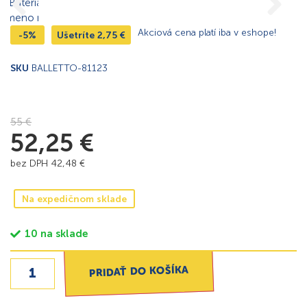
Akciová cena platí iba v eshope!
-5%
Ušetríte
2,75
€
SKU
BALLETTO-81123
55
€
52,25
€
bez DPH
42,48
€
Na expedičnom sklade
10 na sklade
PRIDAŤ DO KOŠÍKA