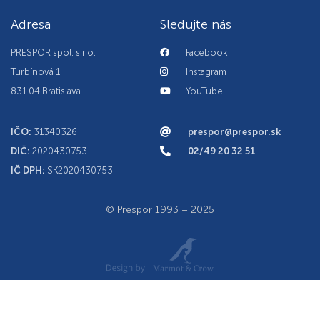
Adresa
Sledujte nás
PRESPOR spol. s r.o.
Facebook
Turbínová 1
Instagram
831 04 Bratislava
YouTube
IČO:
31340326
prespor@prespor.sk
DIČ:
2020430753
02/49 20 32 51
IČ DPH:
SK2020430753
© Prespor 1993 – 2025