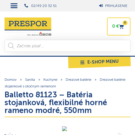
02/49 20 32 51
PRIHLÁSENIE
0
0
€
E-SHOP MENU
Domov
»
Sanita
»
Kuchyne
»
Drezové batérie
»
Drezové batérie
stojánkové s otočným ramenom
Balletto 81123 – Batéria
stojanková, flexibilné horné
rameno modré, 550mm