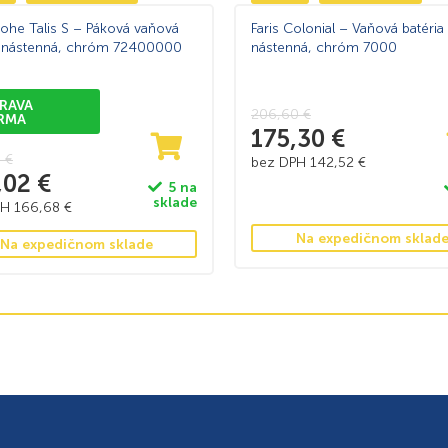
ohe Talis S – Páková vaňová
Faris Colonial – Vaňová batéria
a nástenná, chróm 72400000
nástenná, chróm 7000
RAVA
206,60
€
RMA
175,30
€
9
€
bez DPH
142,52
€
,02
€
5 na
sklade
PH
166,68
€
Na expedičnom sklad
Na expedičnom sklade