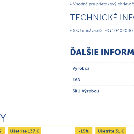
• Vhodná pre prietokový ohrievač
TECHNICKÉ IN
• SKU dodávateľa: HG 10402000
ĎALŠIE INFORM
Výrobca
EAN
SKU Výrobcu
Y
%
Ušetríte
137
€
-15%
Ušetríte
31
€