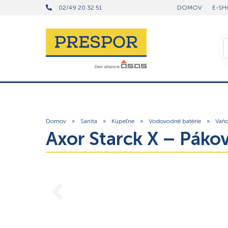
02/49 20 32 51
DOMOV
E-SH
Domov
»
Sanita
»
Kúpeľne
»
Vodovodné batérie
»
Vaňo
Axor Starck X – Pák