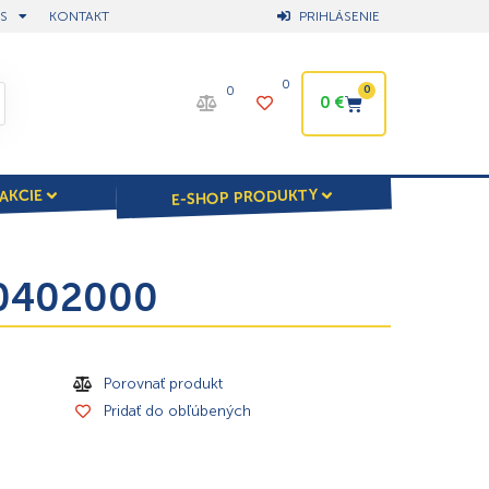
S
KONTAKT
PRIHLÁSENIE
0
0
0
0
€
E-SHOP PRODUKTY
AKCIE
 10402000
Porovnať produkt
Pridať do obľúbených