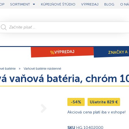
OP
SORTIMENT
KÚPEĽŇOVÉ ŠTÚDIO
VÝPREDAJ
BLOG
O NÁ
ZNAČKY A 
VÝPREDAJ
vé batérie
»
Vaňové batérie nástenné
ová vaňová batéria, chróm
-54%
Ušetríte
829
€
Akciová cena platí iba v eshope!
SKU
HG 10402000