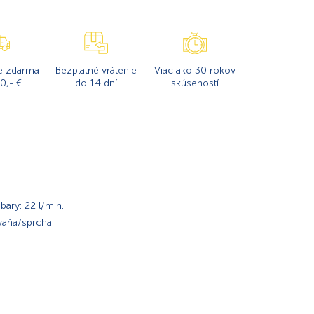
e zdarma
Bezplatné vrátenie
Viac ako 30 rokov
0,- €
do 14 dní
skúseností
bary: 22 l/min.
 vaňa/sprcha