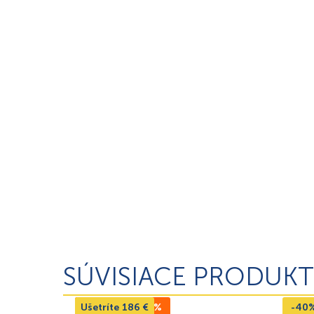
SÚVISIACE PRODUKT
Ušetríte
TOP CENA -43%
186
€
-40