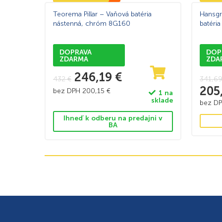
Teorema Pillar – Vaňová batéria
Hansgr
nástenná, chróm 8G160
batéri
DOPRAVA
DOP
ZDARMA
ZDA
246,19
€
432
€
341,6
205
bez DPH
200,15
€
1 na
sklade
bez D
Ihneď k odberu na predajni v
BA