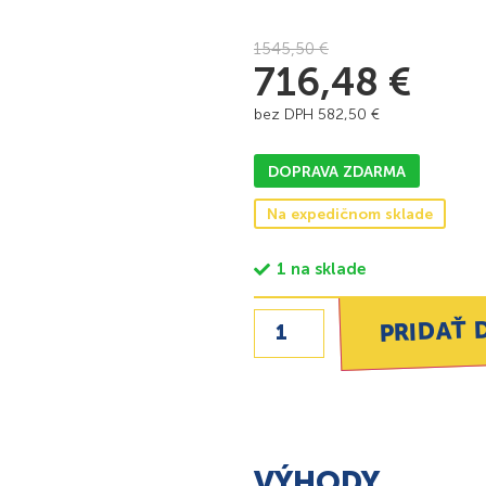
1545,50
€
716,48
€
bez DPH
582,50
€
DOPRAVA ZDARMA
Na expedičnom sklade
1 na sklade
PRIDAŤ 
VÝHODY