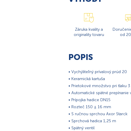
Záruka kvality a
Doručeni
originality tovaru
od 20
POPIS
• Vychýliteľný prívalový prúd 20
• Keramická kartuša
• Prietokové množstvo pri tlaku 3 
• Automatické spätné prepínanie
• Prípojka hadice DN15
• Rozteč 150 ± 16 mm
• S ručnou sprchou Axor Starck
• Sprchová hadica 1,25 m
• Spätný ventil