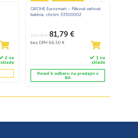
GROHE Eurosmart – Páková vaňová
batéria, chróm 33300002
81,79
€
115,42
€
bez DPH
66,50
€
2 na
1 na
sklade
sklade
e
Ihneď k odberu na predajni v
BA