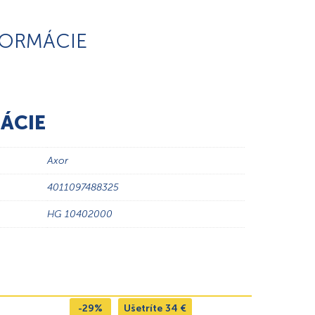
FORMÁCIE
ÁCIE
Axor
4011097488325
HG 10402000
-29%
Ušetríte
34
€