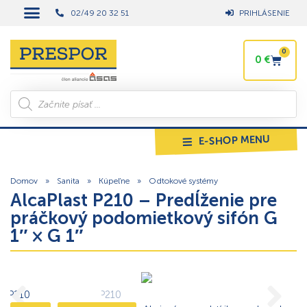
02/49 20 32 51
PRIHLÁSENIE
0
0
€
E-SHOP MENU
Domov
»
Sanita
»
Kúpeľne
»
Odtokové systémy
AlcaPlast P210 – Predĺženie pre
práčkový podomietkový sifón G
1″ × G 1″