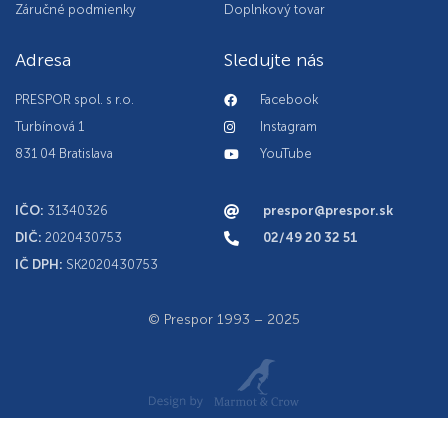
Záručné podmienky
Doplnkový tovar
Adresa
Sledujte nás
PRESPOR spol. s r.o.
Facebook
Turbínová 1
Instagram
831 04 Bratislava
YouTube
IČO:
31340326
prespor@prespor.sk
DIČ:
2020430753
02/49 20 32 51
IČ DPH:
SK2020430753
© Prespor 1993 – 2025