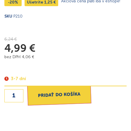
Akciová cena platí iba v eshope!
-20%
Ušetríte
1,25
€
SKU
P210
6,24
€
4,99
€
bez DPH
4,06
€
3-7 dní
PRIDAŤ DO KOŠÍKA