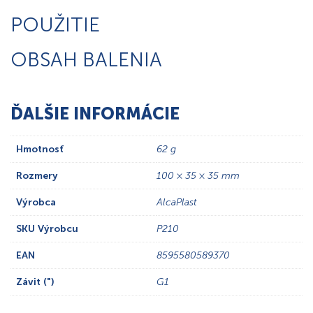
POUŽITIE
OBSAH BALENIA
ĎALŠIE INFORMÁCIE
Hmotnosť
62 g
Rozmery
100 × 35 × 35 mm
Výrobca
AlcaPlast
SKU Výrobcu
P210
EAN
8595580589370
Závit (")
G1