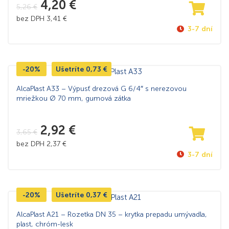
4,20
€
5,26
€
bez DPH
3,41
€
3-7 dní
-20%
Ušetríte
0,73
€
AlcaPlast A33 – Výpusť drezová G 6/4″ s nerezovou
mriežkou Ø 70 mm, gumová zátka
2,92
€
3,65
€
bez DPH
2,37
€
3-7 dní
-20%
Ušetríte
0,37
€
AlcaPlast A21 – Rozetka DN 35 – krytka prepadu umývadla,
plast, chróm-lesk