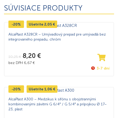
SÚVISIACE PRODUKTY
-20%
Ušetríte
2,05
€
AlcaPlast A328CR – Umývadlový prepad pre umývadlá bez
integrovaného prepadu, chróm
8,20
€
10,25
€
bez DPH
6,67
€
3-7 dní
-20%
Ušetríte
1,06
€
AlcaPlast A300 – Medzikus k sifónu s obojstrannými
kombinovanými závitmi G 6/4″ / G 5/4″ a prípojkou Ø 17–
23, plast