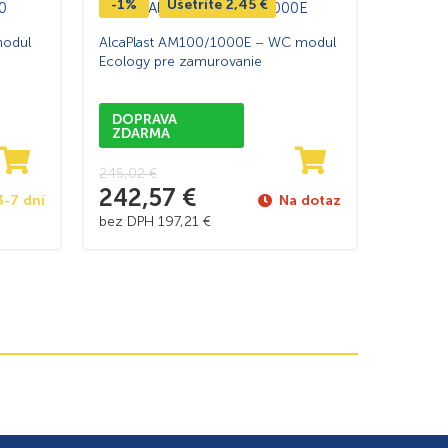
-1%
Ušetríte
2,45
€
modul
AlcaPlast AM100/1000E – WC modul
Ecology pre zamurovanie
DOPRAVA
ZDARMA
245,02
€
242,57
€
3-7 dní
Na dotaz
bez DPH
197,21
€