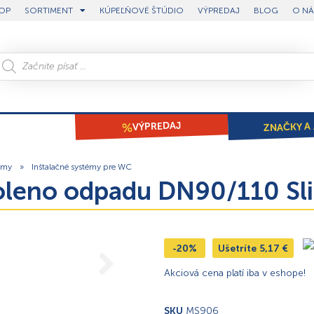
OP
SORTIMENT
KÚPEĽŇOVÉ ŠTÚDIO
VÝPREDAJ
BLOG
O NÁ
ZNAČKY A 
VÝPREDAJ
émy
»
Inštalačné systémy pre WC
oleno odpadu DN90/110 Sl
-20%
Ušetríte
5,17
€
Akciová cena platí iba v eshope!
SKU
MS906