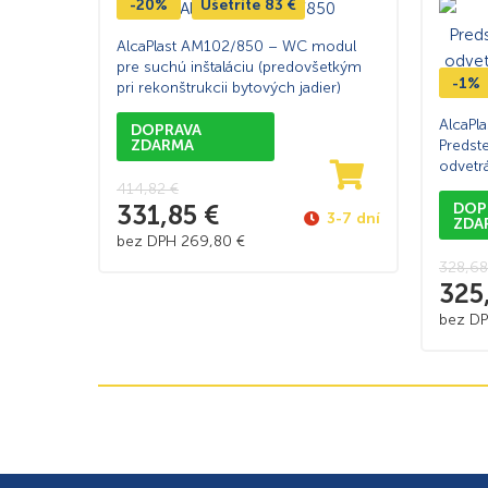
-20%
Ušetríte
83
€
AlcaPlast AM102/850 – WC modul
pre suchú inštaláciu (predovšetkým
-1%
pri rekonštrukcii bytových jadier)
AlcaPl
DOPRAVA
ZDARMA
Predst
odvetr
sádrok
414,82
€
331,85
€
DOP
3-7 dní
ZDA
bez DPH
269,80
€
328,6
325
bez D