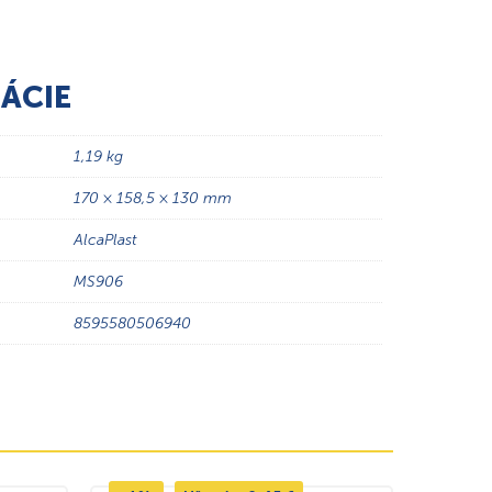
ÁCIE
1,19 kg
170 × 158,5 × 130 mm
AlcaPlast
MS906
8595580506940