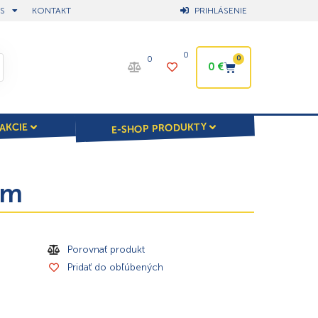
S
KONTAKT
PRIHLÁSENIE
0
0
0
0
€
E-SHOP PRODUKTY
AKCIE
im
Porovnať produkt
Pridať do obľúbených