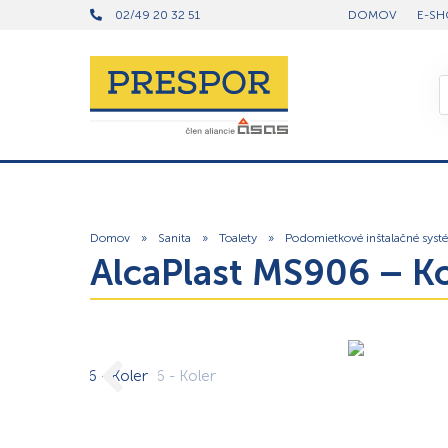
02/49 20 32 51
DOMOV
E-SH
Domov
»
Sanita
»
Toalety
»
Podomietkové inštalačné syst
AlcaPlast MS906 – K