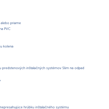
 alebo priame
 na PVC
ku kolena
u predstenových inštalačných systémov Slim na odpad
A
 nepresahujúce hrúbku inštalačného systému