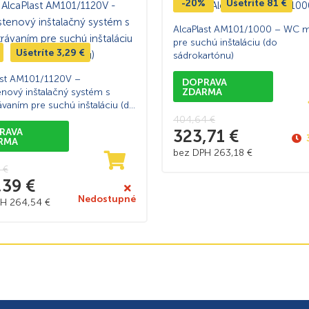
-20%
Ušetríte
81
€
AlcaPlast AM101/1000 – WC 
pre suchú inštaláciu (do
Ušetríte
3,29
€
sádrokartónu)
ast AM101/1120V –
DOPRAVA
enový inštalačný systém s
ZDARMA
ávaním pre suchú inštaláciu (do
artónu)
404,64
€
RAVA
323,71
€
RMA
bez DPH
263,18
€
8
€
,39
€
Nedostupné
PH
264,54
€