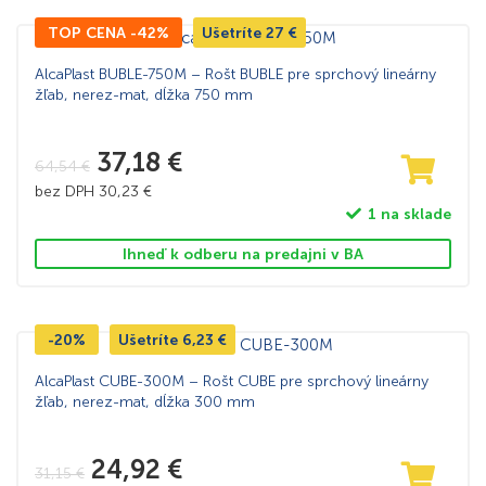
TOP CENA -42%
Ušetríte
27
€
AlcaPlast BUBLE-750M – Rošt BUBLE pre sprchový lineárny
žľab, nerez-mat, dĺžka 750 mm
37,18
€
64,54
€
bez DPH
30,23
€
1 na sklade
Ihneď k odberu na predajni v BA
-20%
Ušetríte
6,23
€
AlcaPlast CUBE-300M – Rošt CUBE pre sprchový lineárny
žľab, nerez-mat, dĺžka 300 mm
24,92
€
31,15
€