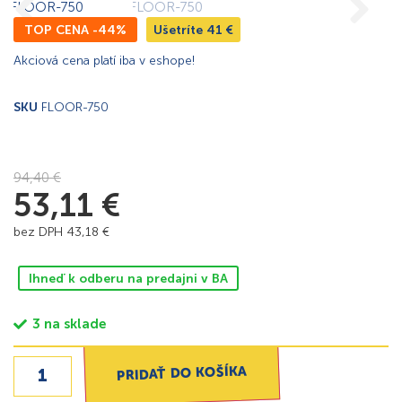
TOP CENA -44%
Ušetríte
41
€
Akciová cena platí iba v eshope!
SKU
FLOOR-750
94,40
€
53,11
€
bez DPH
43,18
€
Ihneď k odberu na predajni v BA
3 na sklade
PRIDAŤ DO KOŠÍKA