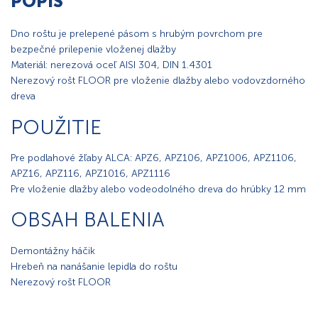
POPIS
Dno roštu je prelepené pásom s hrubým povrchom pre
bezpečné prilepenie vloženej dlažby
Materiál: nerezová oceľ AISI 304, DIN 1.4301
Nerezový rošt FLOOR pre vloženie dlažby alebo vodovzdorného
dreva
POUŽITIE
Pre podlahové žľaby ALCA: APZ6, APZ106, APZ1006, APZ1106,
APZ16, APZ116, APZ1016, APZ1116
Pre vloženie dlažby alebo vodeodolného dreva do hrúbky 12 mm
OBSAH BALENIA
Demontážny háčik
Hrebeň na nanášanie lepidla do roštu
Nerezový rošt FLOOR