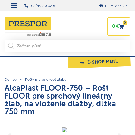
02/49 20 32 51
PRIHLÁSENIE
0
0
€
E-SHOP MENU
Domov
»
Rošty pre sprchové žľaby
AlcaPlast FLOOR-750 – Rošt
FLOOR pre sprchový lineárny
žľab, na vloženie dlažby, dĺžka
750 mm