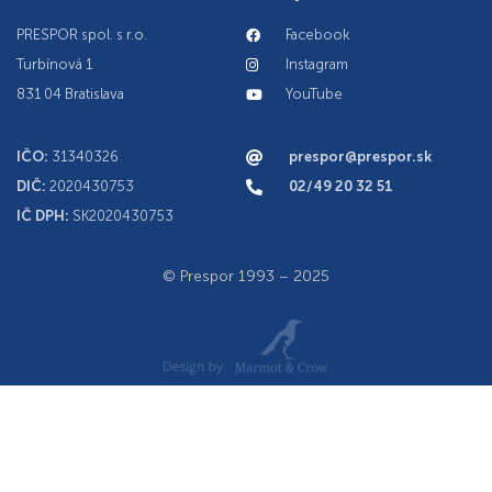
PRESPOR spol. s r.o.
Facebook
Turbínová 1
Instagram
831 04 Bratislava
YouTube
IČO:
31340326
prespor@prespor.sk
DIČ:
2020430753
02/49 20 32 51
IČ DPH:
SK2020430753
© Prespor 1993 – 2025