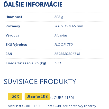
ĎALŠIE INFORMÁCIE
Hmotnosť
828 g
Rozmery
760 × 35 × 65 mm
Výrobca
AlcaPlast
SKU Výrobcu
FLOOR-750
EAN
8595580506148
Trieda zaťaženia K3 (kg)
300
SÚVISIACE PRODUKTY
-20%
Ušetríte
15
€
AlcaPlast CUBE-1150L – Rošt CUBE pre sprchový lineárny