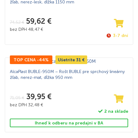
žľab, nerez-lesk, dĺžka 1150 mm
59,62
€
74,52
€
bez DPH
48,47
€
3-7 dní
TOP CENA -44%
Ušetríte
31
€
AlcaPlast BUBLE-950M – Rošt BUBLE pre sprchový lineárny
žľab, nerez-mat, dĺžka 950 mm
39,95
€
71,05
€
bez DPH
32,48
€
2 na sklade
Ihneď k odberu na predajni v BA