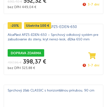
552,32
€
690,40
€
3-7 dní
bez DPH
449,04
€
-20%
Ušetríte
100
€
AlcaPlast APZ5-EDEN-650 – Sprchový odtokový systém pre
zabudovanie do steny, kryt nerez-lesk, dĺžka 650 mm
DOPRAVA ZDARMA
398,37
€
497,96
€
3-7 dní
bez DPH
323,88
€
Sprchový žľab CLASSIC s horizontálnou prírubou, 90 cm