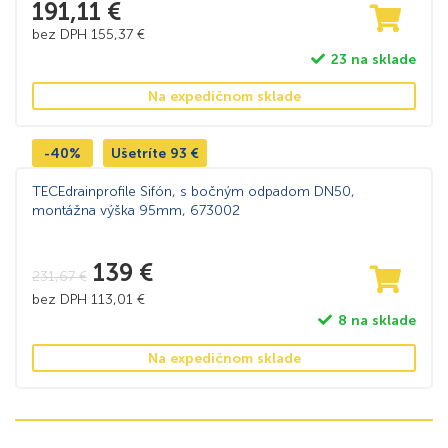
191,11
€
bez DPH
155,37
€
23 na sklade
Na expedičnom sklade
-40%
Ušetríte
93
€
TECEdrainprofile Sifón, s bočným odpadom DN50,
montážna výška 95mm, 673002
139
€
231,67
€
bez DPH
113,01
€
8 na sklade
Na expedičnom sklade