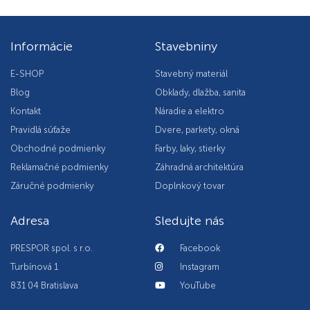
Informácie
Stavebniny
E-SHOP
Stavebný materiál
Blog
Obklady, dlažba, sanita
Kontakt
Náradie a elektro
Pravidlá súťaže
Dvere, parkety, okná
Obchodné podmienky
Farby, laky, stierky
Reklamačné podmienky
Záhradná architektúra
Záručné podmienky
Doplnkový tovar
Adresa
Sledujte nás
PRESPOR spol. s r.o.
Facebook
Turbínová 1
Instagram
831 04 Bratislava
YouTube