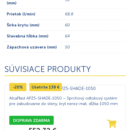
(mm)
Prietok (l/min)
68,8
Šírka krytu (mm)
60
Stavebná hĺbka (mm)
64
Zápachová uzávera (mm)
50
SÚVISIACE PRODUKTY
-20%
Ušetríte
138
€
AlcaPlast APZ5-SHADE-1050 – Sprchový odtokový systém
pre zabudovanie do steny, kryt nerez-mat, dĺžka 1050 mm
DOPRAVA ZDARMA