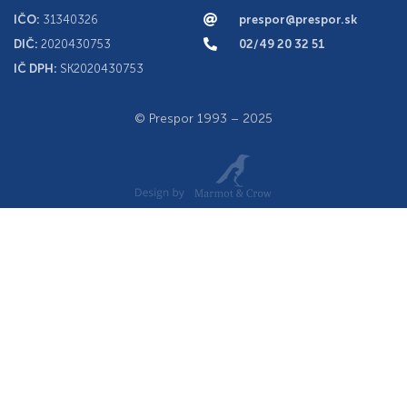
IČO:
31340326
prespor@prespor.sk
DIČ:
2020430753
02/49 20 32 51
IČ DPH:
SK2020430753
© Prespor 1993 – 2025