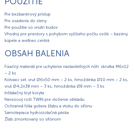
POUŽITIE
Pre bezbariérový prístup
Pre osadenie do steny
Pre použitie vo vnútri budov
Vhodný pre priestory s pohybom vyššieho počtu osôb – bazény,
kúpele a wellnes centrá
OBSAH BALENIA
Fixačný materiál pre uchytenie nastaviteľných nôh: skrutka M6×12
– 2 ks
Kotviaci set: vrut Ø6×50 mm – 2 ks, hmoždinka Ø10 mm – 2 ks,
vrut Ø4,2×38 mm – 3 ks, hmoždinka Ø8 mm – 3 ks
Inštalačný kryt koryta
Nerezový rošt TWIN pre vloženie obkladu
Ochranná fólia goliera žľabu a vtoku do sifónu
Samolepiaca hydroizolačná páska
Žľab zmontovaný so sifónom