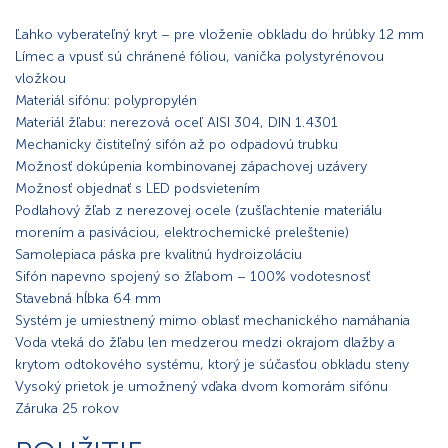
Ľahko vyberateľný kryt – pre vloženie obkladu do hrúbky 12 mm
Límec a vpusť sú chránené fóliou, vanička polystyrénovou
vložkou
Materiál sifónu: polypropylén
Materiál žľabu: nerezová oceľ AISI 304, DIN 1.4301
Mechanicky čistiteľný sifón až po odpadovú trubku
Možnosť dokúpenia kombinovanej zápachovej uzávery
Možnosť objednať s LED podsvietením
Podlahový žľab z nerezovej ocele (zušľachtenie materiálu
morením a pasiváciou, elektrochemické preleštenie)
Samolepiaca páska pre kvalitnú hydroizoláciu
Sifón napevno spojený so žľabom – 100% vodotesnosť
Stavebná hĺbka 64 mm
Systém je umiestnený mimo oblasť mechanického namáhania
Voda vteká do žľabu len medzerou medzi okrajom dlažby a
krytom odtokového systému, ktorý je súčasťou obkladu steny
Vysoký prietok je umožnený vďaka dvom komorám sifónu
Záruka 25 rokov