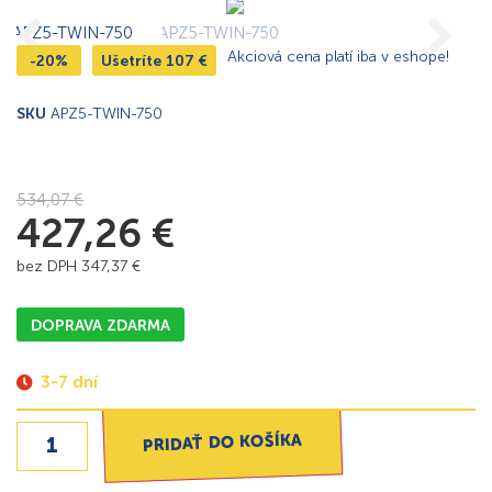
Akciová cena platí iba v eshope!
-20%
Ušetríte
107
€
SKU
APZ5-TWIN-750
534,07
€
427,26
€
bez DPH
347,37
€
DOPRAVA ZDARMA
3-7 dní
PRIDAŤ DO KOŠÍKA