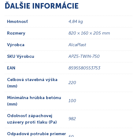
ĎALŠIE INFORMÁCIE
Hmotnosť
4,84 kg
Rozmery
820 × 160 × 205 mm
Výrobca
AlcaPlast
SKU Výrobcu
APZ5-TWIN-750
EAN
8595580553753
Celková stavebná výška
220
(mm)
Minimálna hrúbka betónu
100
(mm)
Odolnosť zápachovej
982
uzávery proti tlaku (Pa)
Odpadové potrubie priemer
50