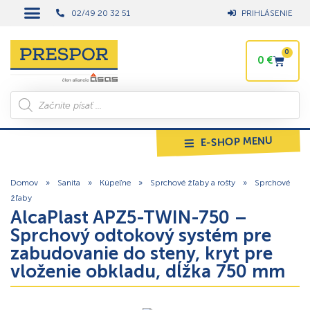
02/49 20 32 51
PRIHLÁSENIE
0
0
€
E-SHOP MENU
Domov
»
Sanita
»
Kúpeľne
»
Sprchové žľaby a rošty
»
Sprchové
žľaby
AlcaPlast APZ5-TWIN-750 –
Sprchový odtokový systém pre
zabudovanie do steny, kryt pre
vloženie obkladu, dĺžka 750 mm