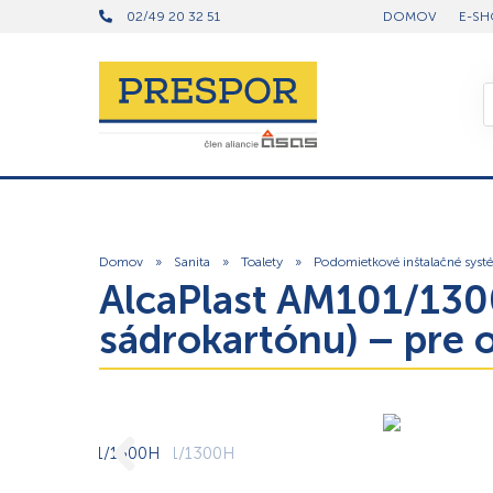
02/49 20 32 51
DOMOV
E-SH
Domov
»
Sanita
»
Toalety
»
Podomietkové inštalačné syst
AlcaPlast AM101/130
sádrokartónu) – pre