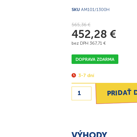
SKU
AM101/1300H
565,36
€
452,28
€
bez DPH
367,71
€
DOPRAVA ZDARMA
3-7 dní
PRIDAŤ 
VÝHODY