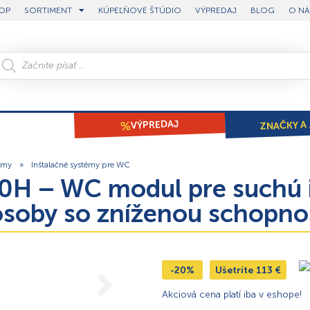
OP
SORTIMENT
KÚPEĽŇOVÉ ŠTÚDIO
VÝPREDAJ
BLOG
O NÁ
ZNAČKY A 
VÝPREDAJ
émy
»
Inštalačné systémy pre WC
0H – WC modul pre suchú i
 osoby so zníženou schopn
-20%
Ušetríte
113
€
Akciová cena platí iba v eshope!