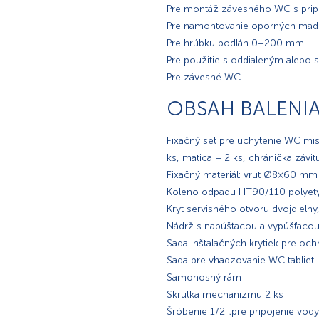
Pre montáž závesného WC s pr
Pre namontovanie oporných madi
Pre hrúbku podláh 0–200 mm
Pre použitie s oddialeným alebo
Pre závesné WC
OBSAH BALENI
Fixačný set pre uchytenie WC misy
ks, matica – 2 ks, chránička závit
Fixačný materiál: vrut Ø8×60 m
Koleno odpadu HT90/110 polyety
Kryt servisného otvoru dvojdielny
Nádrž s napúšťacou a vypúšťaco
Sada inštalačných krytiek pre oc
Sada pre vhadzovanie WC tabliet
Samonosný rám
Skrutka mechanizmu 2 ks
Šróbenie 1/2 „pre pripojenie vo