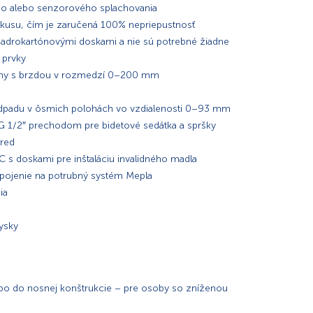
o alebo senzorového splachovania
 kusu, čím je zaručená 100% nepriepustnosť
 sadrokartónovými doskami a nie sú potrebné žiadne
 prvky
nohy s brzdou v rozmedzí 0–200 mm
dpadu v ôsmich polohách vo vzdialenosti 0–93 mm
 DG 1/2″ prechodom pre bidetové sedátka a spršky
tred
s doskami pre inštaláciu invalidného madla
pojenie na potrubný systém Mepla
ia
rysky
bo do nosnej konštrukcie – pre osoby so zníženou