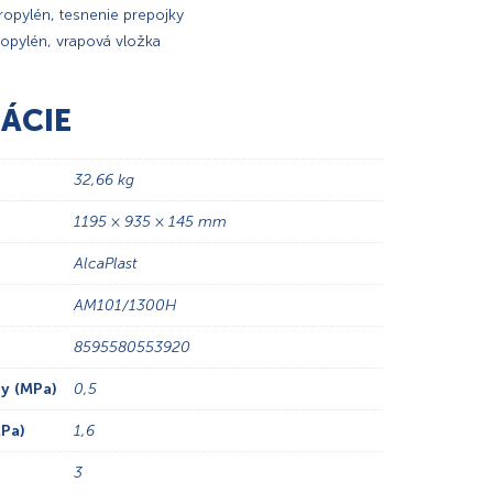
opylén, tesnenie prepojky
opylén, vrapová vložka
ÁCIE
32,66 kg
1195 × 935 × 145 mm
AlcaPlast
AM101/1300H
8595580553920
y (MPa)
0,5
Pa)
1,6
3