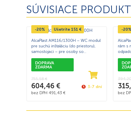
SÚVISIACE PRODUKT
-20%
Ušetríte
151
€
-20
AlcaPlast AM116/1300H – WC modul
AlcaPl
pre suchú inštaláciu (do priestoru),
rám s 
samostojaci – pre osoby so
odpado
zníženou schopnosťou pohybu
DOPRAVA
DOP
ZDARMA
ZDA
755,58
€
394,2
604,46
€
315
3-7 dní
bez DPH
491,43
€
bez D