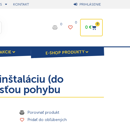
S
KONTAKT
PRIHLÁSENIE
0
0
0
0
€
E-SHOP PRODUKTY
AKCIE
nštaláciu (do
osťou pohybu
Porovnať produkt
Pridať do obľúbených