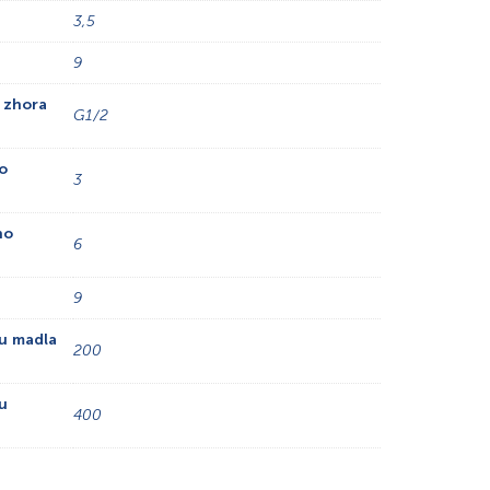
3,5
9
 zhora
G1/2
o
3
ho
6
9
iu madla
200
u
400