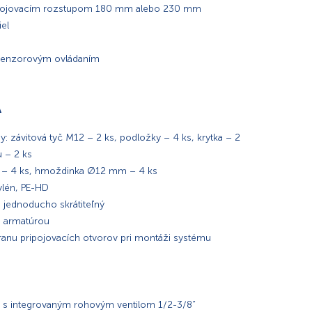
ipojovacím rozstupom 180 mm alebo 230 mm
el
 senzorovým ovládaním
A
: závitová tyč M12 – 2 ks, podložky – 4 ks, krytka – 2
u – 2 ks
m – 4 ks, hmoždinka Ø12 mm – 4 ks
lén, PE-HD
, jednoducho skrátiteľný
u armatúrou
hranu pripojovacích otvorov pri montáži systému
dy s integrovaným rohovým ventilom 1/2-3/8“