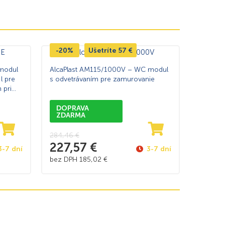
-20%
Ušetríte
57
€
modul
AlcaPlast AM115/1000V – WC modul
l pre
s odvetrávaním pre zamurovanie
 pri
DOPRAVA
ZDARMA
284,46
€
227,57
€
3-7 dní
3-7 dní
bez DPH
185,02
€