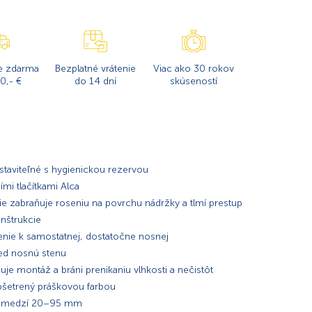
e zdarma
Bezplatné vrátenie
Viac ako 30 rokov
0,- €
do 14 dní
skúseností
staviteľné s hygienickou rezervou
mi tlačítkami Alca
ie zabraňuje roseniu na povrchu nádržky a tlmí prestup
onštrukcie
enie k samostatnej, dostatočne nosnej
red nosnú stenu
je montáž a bráni prenikaniu vlhkosti a nečistôt
 ošetrený práškovou farbou
rozmedzí 20–95 mm