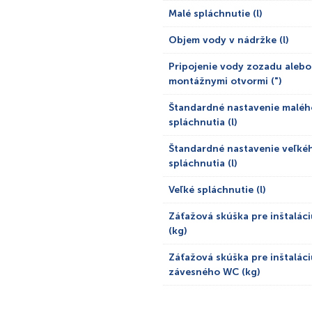
Malé spláchnutie (l)
Objem vody v nádržke (l)
Pripojenie vody zozadu alebo
montážnymi otvormi (")
Štandardné nastavenie maléh
spláchnutia (l)
Štandardné nastavenie veľké
spláchnutia (l)
Veľké spláchnutie (l)
Záťažová skúška pre inštalác
(kg)
Záťažová skúška pre inštaláci
závesného WC (kg)