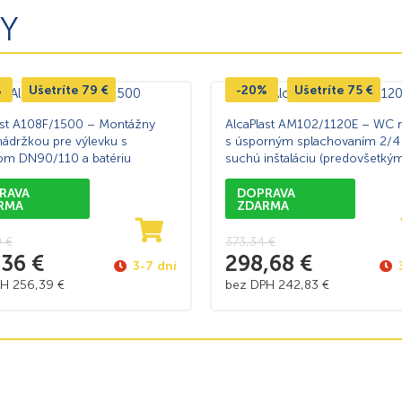
Y
%
Ušetríte
79
€
-20%
Ušetríte
75
€
ast A108F/1500 – Montážny
AlcaPlast AM102/1120E – WC 
nádržkou pre výlevku s
s úsporným splachovaním 2/4 
m DN90/110 a batériu
suchú inštaláciu (predovšetkým
rekonštrukcii bytových jadier)
RAVA
DOPRAVA
RMA
ZDARMA
0
€
373,34
€
,36
€
298,68
€
3-7 dní
PH
256,39
€
bez DPH
242,83
€