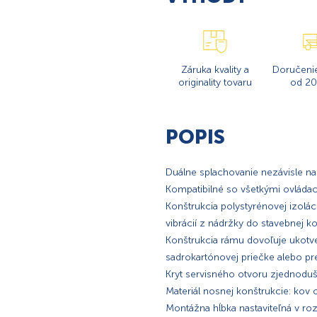
Záruka kvality a
Doručeni
originality tovaru
od 20
POPIS
Duálne splachovanie nezávisle na
Kompatibilné so všetkými ovládací
Konštrukcia polystyrénovej izolác
vibrácií z nádržky do stavebnej k
Konštrukcia rámu dovoľuje ukotv
sadrokartónovej priečke alebo p
Kryt servisného otvoru zjednodušu
Materiál nosnej konštrukcie: kov
Montážna hĺbka nastaviteľná v 