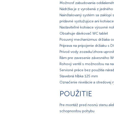
Možnosť zabudovania oddialenéh
Nádržka je z vyrobená z jedného
Nainštalovaný systém sa zaklopí
prídavné vystužujúce ani kotviace
Nastaviteľné kotviace výsuvné 
Obsahuje dávkovač WC tablet
Posuvný mechanizmus držiaka o
Príprava na pripojenie držiaku s
Prívod vody zozadu/zhora upros
Rám pre zavesenie závesného WC 
Rohový ventil s možnosťou na na
Servisné práce bez použitia nárad
Stavebná hĺbka 125 mm
Označenie nivelácie a stredovej 
POUŽITIE
Pre montáž pred nosnú stenu ale
schopnosťou pohybu