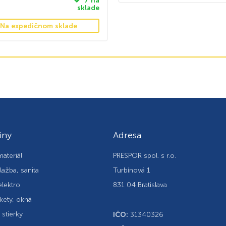
7 na
sklade
Na expedičnom sklade
iny
Adresa
ateriál
PRESPOR spol. s r.o.
lažba, sanita
Turbínová 1
elektro
831 04 Bratislava
kety, okná
, stierky
IČO:
31340326