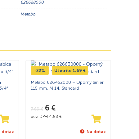
626628000
Metabo
-22%
Ušetríte
1,69
€
a
Metabo 626452000 – Oporný tanier
3/4″
115 mm, M 14, Standard
6
€
7,69
€
bez DPH
4,88
€
 dotaz
Na dotaz