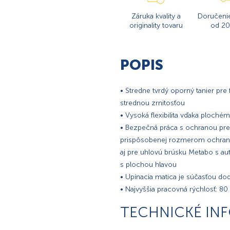
Záruka kvality a
Doručeni
originality tovaru
od 20
POPIS
• Stredne tvrdý oporný tanier pre
strednou zrnitosťou
• Vysoká flexibilita vďaka ploch
• Bezpečná práca s ochranou pred
prispôsobenej rozmerom ochrann
aj pre uhlovú brúsku Metabo s 
s plochou hlavou
• Upínacia matica je súčasťou do
• Najvyššia pracovná rýchlosť: 8
TECHNICKÉ IN