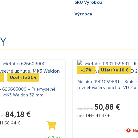
SKU Výrobcu
Výrobca
Y
-17%
Ušetríte
10
€
%
Ušetríte
21
€
Metabo 0901059691 – Krabic
rozdeľovača vzduchu LVD 2 x 
 626603000 – Priemyselné
e, MK3 Weldon 32 mm
50,88
€
61,06
€
84,18
€
3
€
bez DPH
41,37
€
PH
68,44
€
Na