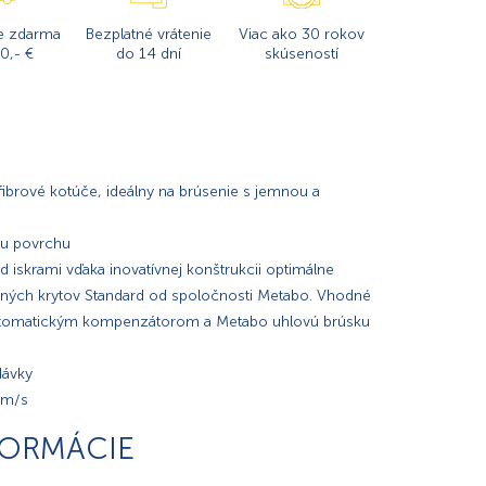
e zdarma
Bezplatné vrátenie
Viac ako 30 rokov
0,- €
do 14 dní
skúseností
 fibrové kotúče, ideálny na brúsenie s jemnou a
ému povrchu
 iskrami vďaka inovatívnej konštrukcii optimálne
ých krytov Standard od spoločnosti Metabo. Vhodné
automatickým kompenzátorom a Metabo uhlovú brúsku
dávky
0 m/s
FORMÁCIE