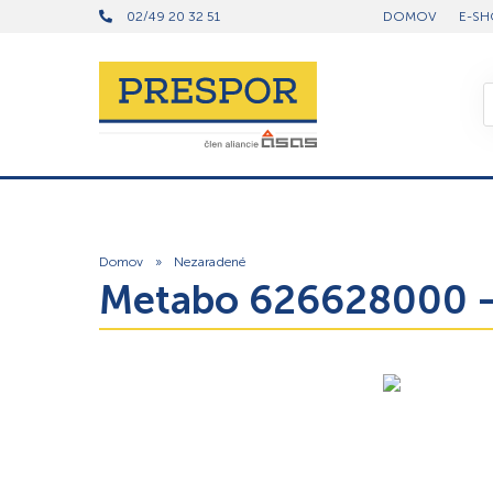
02/49 20 32 51
DOMOV
E-SH
Domov
»
Nezaradené
Metabo 626628000 – 