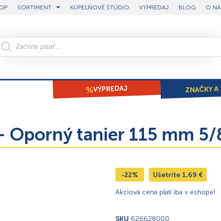
OP
SORTIMENT
KÚPEĽŇOVÉ ŠTÚDIO
VÝPREDAJ
BLOG
O NÁ
ZNAČKY A 
VÝPREDAJ
Oporný tanier 115 mm 5/8
-22%
Ušetríte
1,69
€
Akciová cena platí iba v eshope!
SKU
626628000