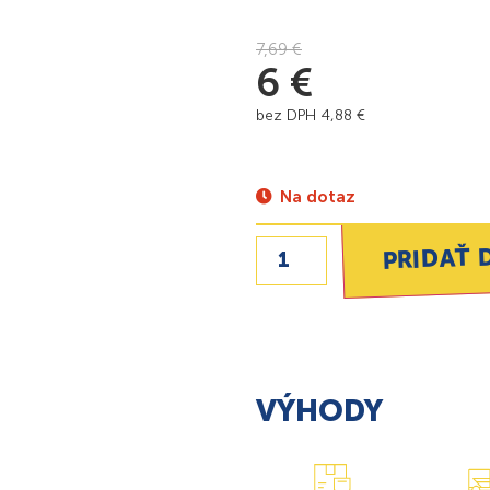
7,69
€
6
€
bez DPH
4,88
€
Na dotaz
PRIDAŤ 
VÝHODY