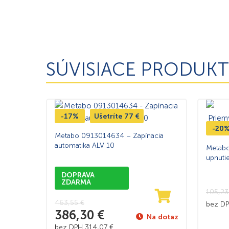
SÚVISIACE PRODUKT
-17%
Ušetríte
77
€
-20
Metabo 0913014634 – Zapínacia
automatika ALV 10
Metabo
upnuti
DOPRAVA
ZDARMA
105,2
463,55
€
bez D
386,30
€
Na dotaz
bez DPH
314,07
€