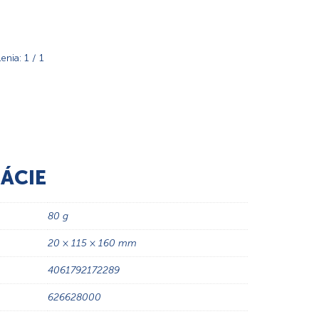
enia: 1 / 1
ÁCIE
80 g
20 × 115 × 160 mm
4061792172289
626628000