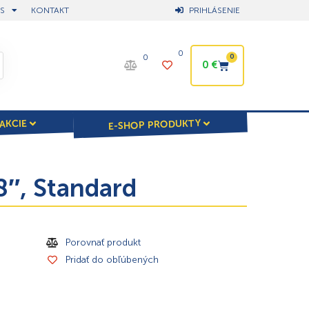
S
KONTAKT
PRIHLÁSENIE
0
0
0
0
€
E-SHOP PRODUKTY
AKCIE
″, Standard
Porovnať produkt
Pridať do obľúbených