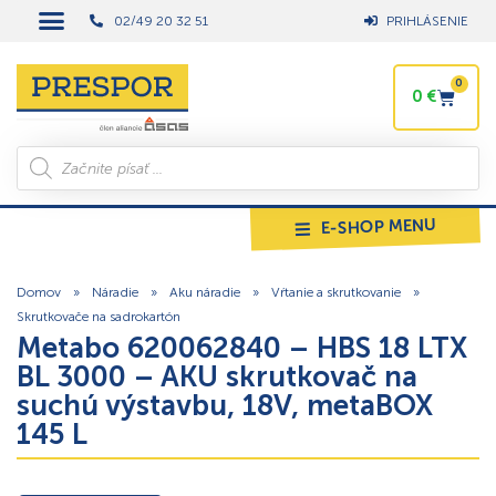
02/49 20 32 51
PRIHLÁSENIE
0
0
€
E-SHOP MENU
Domov
»
Náradie
»
Aku náradie
»
Vŕtanie a skrutkovanie
»
Skrutkovače na sadrokartón
Metabo 620062840 – HBS 18 LTX
BL 3000 – AKU skrutkovač na
suchú výstavbu, 18V, metaBOX
145 L