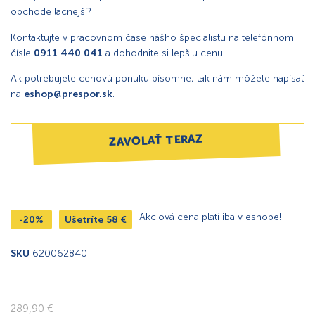
obchode lacnejší?
Kontaktujte v pracovnom čase nášho špecialistu na telefónnom
čísle
0911 440 041
a dohodnite si lepšiu cenu.
Ak potrebujete cenovú ponuku písomne, tak nám môžete napísať
na
eshop@prespor.sk
.
ZAVOLAŤ TERAZ
Akciová cena platí iba v eshope!
-20%
Ušetríte
58
€
SKU
620062840
289,90
€