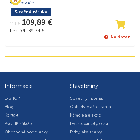
skrutkovače
3-ročná záruka
109,89
€
111
€
bez DPH
89,34
€
Na dotaz
Informácie
Stavebniny
E-SHOP
Stavebný materiál
Blog
Obklady, dlažba, sanita
Kontakt
Náradie a elektro
Pravidlá súťaže
Dvere, parkety, okná
Obchodné podmienky
Farby, laky, stierky