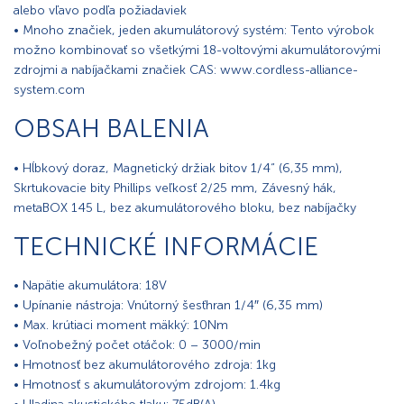
alebo vľavo podľa požiadaviek
• Mnoho značiek, jeden akumulátorový systém: Tento výrobok
možno kombinovať so všetkými 18-voltovými akumulátorovými
zdrojmi a nabíjačkami značiek CAS: www.cordless-alliance-
system.com
OBSAH BALENIA
• Hĺbkový doraz, Magnetický držiak bitov 1/4“ (6,35 mm),
Skrtukovacie bity Phillips veľkosť 2/25 mm, Závesný hák,
metaBOX 145 L, bez akumulátorového bloku, bez nabíjačky
TECHNICKÉ INFORMÁCIE
• Napätie akumulátora: 18V
• Upínanie nástroja: Vnútorný šesťhran 1/4″ (6,35 mm)
• Max. krútiaci moment mäkký: 10Nm
• Voľnobežný počet otáčok: 0 – 3000/min
• Hmotnosť bez akumulátorového zdroja: 1kg
• Hmotnosť s akumulátorovým zdrojom: 1.4kg