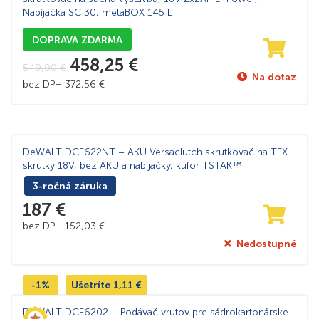
Nabíjačka SC 30, metaBOX 145 L
DOPRAVA ZDARMA
458,25
€
549,90
€
Na dotaz
bez DPH
372,56
€
DeWALT DCF622NT – AKU Versaclutch skrutkovač na TEX
skrutky 18V, bez AKU a nabíjačky, kufor TSTAK™
3-ročná záruka
187
€
bez DPH
152,03
€
Nedostupné
-1%
Ušetríte
1,11
€
DeWALT DCF6202 – Podávač vrutov pre sádrokartonárske