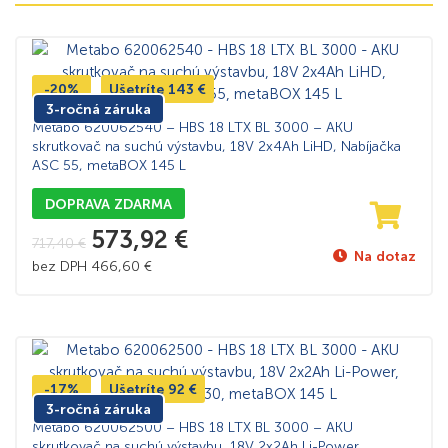
-20%
Ušetríte
143
€
3-ročná záruka
Metabo 620062540 – HBS 18 LTX BL 3000 – AKU
skrutkovač na suchú výstavbu, 18V 2x4Ah LiHD, Nabíjačka
ASC 55, metaBOX 145 L
DOPRAVA ZDARMA
573,92
€
717,40
€
Na dotaz
bez DPH
466,60
€
-17%
Ušetríte
92
€
3-ročná záruka
Metabo 620062500 – HBS 18 LTX BL 3000 – AKU
skrutkovač na suchú výstavbu, 18V 2x2Ah Li-Power,