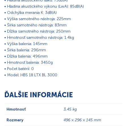
• Hladina akustického tlaku: 75dB(A)
• Hladina akustického výkonu (LwA): 85dB(A)
• Odchýlka merania K: 3dB(A)
• Výška samotného nástroja: 225mm
• Šírka samotného nástroja: 83mm
• Dĺžka samotného nástroja: 250mm
• Hmotnosť samotného nástroja: 1.4kg
• Výška balenia: 145mm
• Šírka balenia: 296mm
• Dĺžka balenia: 496mm
• Hmotnosť balenia: 3450g
• Počet batérií: 0
• Model: HBS 18 LTX BL 3000
ĎALŠIE INFORMÁCIE
Hmotnosť
3,45 kg
Rozmery
496 × 296 × 145 mm