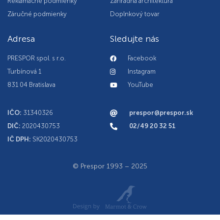
Reklamačné podmienky
Záhradná architektúra
Záručné podmienky
Doplnkový tovar
Adresa
Sledujte nás
PRESPOR spol. s r.o.
Facebook
Turbínová 1
Instagram
831 04 Bratislava
YouTube
IČO:
31340326
prespor@prespor.sk
DIČ:
2020430753
02/49 20 32 51
IČ DPH:
SK2020430753
© Prespor 1993 – 2025