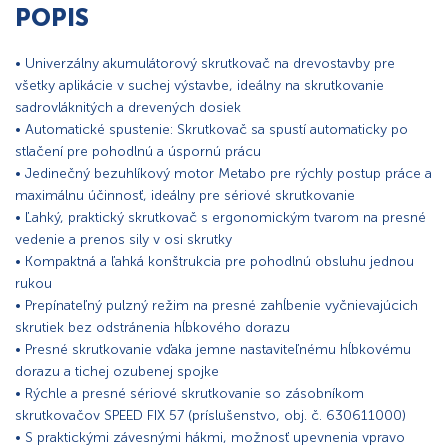
POPIS
• Univerzálny akumulátorový skrutkovač na drevostavby pre
všetky aplikácie v suchej výstavbe, ideálny na skrutkovanie
sadrovláknitých a drevených dosiek
• Automatické spustenie: Skrutkovač sa spustí automaticky po
stlačení pre pohodlnú a úspornú prácu
• Jedinečný bezuhlíkový motor Metabo pre rýchly postup práce a
maximálnu účinnosť, ideálny pre sériové skrutkovanie
• Ľahký, praktický skrutkovač s ergonomickým tvarom na presné
vedenie a prenos sily v osi skrutky
• Kompaktná a ľahká konštrukcia pre pohodlnú obsluhu jednou
rukou
• Prepínateľný pulzný režim na presné zahĺbenie vyčnievajúcich
skrutiek bez odstránenia hĺbkového dorazu
• Presné skrutkovanie vďaka jemne nastaviteľnému hĺbkovému
dorazu a tichej ozubenej spojke
• Rýchle a presné sériové skrutkovanie so zásobníkom
skrutkovačov SPEED FIX 57 (príslušenstvo, obj. č. 630611000)
• S praktickými závesnými hákmi, možnosť upevnenia vpravo