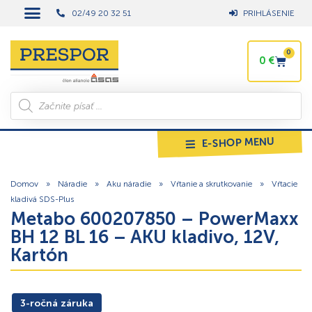
02/49 20 32 51
PRIHLÁSENIE
0
0
€
E-SHOP MENU
Domov
»
Náradie
»
Aku náradie
»
Vŕtanie a skrutkovanie
»
Vŕtacie
kladivá SDS-Plus
Metabo 600207850 – PowerMaxx
BH 12 BL 16 – AKU kladivo, 12V,
Kartón
3-ročná záruka