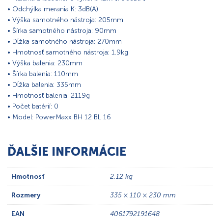
• Odchýlka merania K: 3dB(A)
• Výška samotného nástroja: 205mm
• Šírka samotného nástroja: 90mm
• Dĺžka samotného nástroja: 270mm
• Hmotnosť samotného nástroja: 1.9kg
• Výška balenia: 230mm
• Šírka balenia: 110mm
• Dĺžka balenia: 335mm
• Hmotnosť balenia: 2119g
• Počet batérií: 0
• Model: PowerMaxx BH 12 BL 16
ĎALŠIE INFORMÁCIE
Hmotnosť
2,12 kg
Rozmery
335 × 110 × 230 mm
EAN
4061792191648