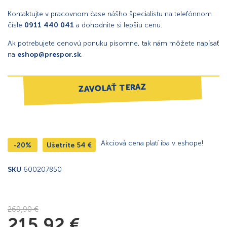
Kontaktujte v pracovnom čase nášho špecialistu na telefónnom
čísle
0911 440 041
a dohodnite si lepšiu cenu.
Ak potrebujete cenovú ponuku písomne, tak nám môžete napísať
na
eshop@prespor.sk
.
ZAVOLAŤ TERAZ
Akciová cena platí iba v eshope!
-20%
Ušetríte
54
€
SKU
600207850
269,90
€
215,92
€