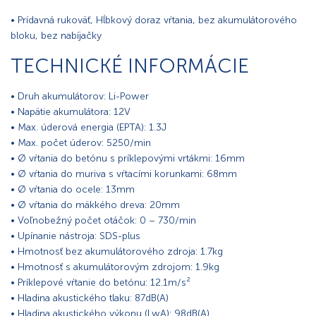
• Prídavná rukoväť, Hĺbkový doraz vŕtania, bez akumulátorového
bloku, bez nabíjačky
TECHNICKÉ INFORMÁCIE
• Druh akumulátorov: Li-Power
• Napätie akumulátora: 12V
• Max. úderová energia (EPTA): 1.3J
• Max. počet úderov: 5250/min
• Ø vŕtania do betónu s príklepovými vrtákmi: 16mm
• Ø vŕtania do muriva s vŕtacími korunkami: 68mm
• Ø vŕtania do ocele: 13mm
• Ø vŕtania do mäkkého dreva: 20mm
• Voľnobežný počet otáčok: 0 – 730/min
• Upínanie nástroja: SDS-plus
• Hmotnosť bez akumulátorového zdroja: 1.7kg
• Hmotnosť s akumulátorovým zdrojom: 1.9kg
• Príklepové vŕtanie do betónu: 12.1m/s²
• Hladina akustického tlaku: 87dB(A)
• Hladina akustického výkonu (LwA): 98dB(A)