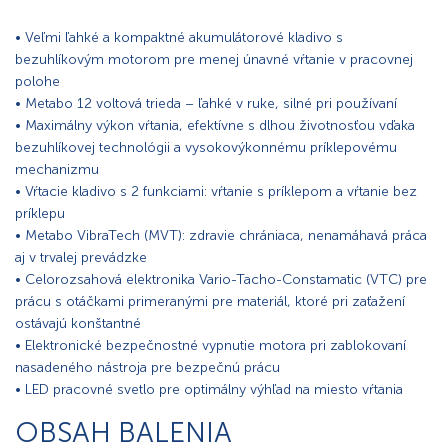
• Veľmi ľahké a kompaktné akumulátorové kladivo s
bezuhlíkovým motorom pre menej únavné vŕtanie v pracovnej
polohe
• Metabo 12 voltová trieda – ľahké v ruke, silné pri používaní
• Maximálny výkon vŕtania, efektívne s dlhou životnosťou vďaka
bezuhlíkovej technológii a vysokovýkonnému príklepovému
mechanizmu
• Vŕtacie kladivo s 2 funkciami: vŕtanie s príklepom a vŕtanie bez
príklepu
• Metabo VibraTech (MVT): zdravie chrániaca, nenamáhavá práca
aj v trvalej prevádzke
• Celorozsahová elektronika Vario-Tacho-Constamatic (VTC) pre
prácu s otáčkami primeranými pre materiál, ktoré pri zaťažení
ostávajú konštantné
• Elektronické bezpečnostné vypnutie motora pri zablokovaní
nasadeného nástroja pre bezpečnú prácu
• LED pracovné svetlo pre optimálny výhľad na miesto vŕtania
OBSAH BALENIA