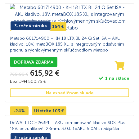
3-ročná záruka
-20%
Ušetríte
154
€
Metabo 601714900 – KH 18 LTX BL 24 Q Set ISA – AKU
kladivo, 18V, metaBOX 185 XL, s integrovaným odsávaním
prachu a rýchlovýmenným skľučovadlom Metabo
DOPRAVA ZDARMA
615,92
€
769,90
€
1 na sklade
bez DPH
500,75
€
Na expedičnom sklade
-24%
Ušetríte
103
€
DeWALT DCH263P1 – AKU kombinované kladivo SDS-Plus
18V, bezuhlíkové, 28mm, 3,0J, 1×AKU 5,0Ah, nabíjačka
3-ročná záruka