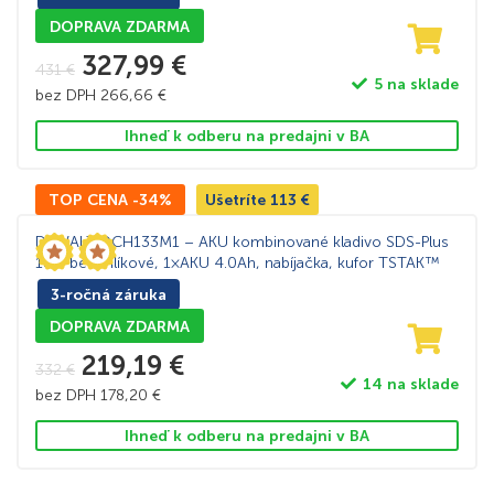
DOPRAVA ZDARMA
327,99
€
431
€
5 na sklade
bez DPH
266,66
€
Ihneď k odberu na predajni v BA
TOP CENA -34%
Ušetríte
113
€
DeWALT DCH133M1 – AKU kombinované kladivo SDS-Plus
18V, bezuhlíkové, 1×AKU 4.0Ah, nabíjačka, kufor TSTAK™
3-ročná záruka
DOPRAVA ZDARMA
219,19
€
332
€
14 na sklade
bez DPH
178,20
€
Ihneď k odberu na predajni v BA