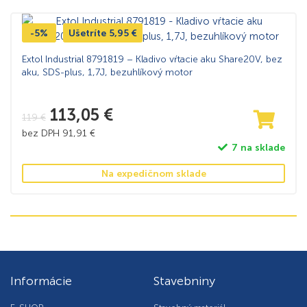
-5%
Ušetríte
5,95
€
Extol Industrial 8791819 – Kladivo vŕtacie aku Share20V, bez
aku, SDS-plus, 1,7J, bezuhlíkový motor
113,05
€
119
€
bez DPH
91,91
€
7 na sklade
Na expedičnom sklade
Informácie
Stavebniny