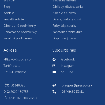
E-SHOP
Stavebný materiál
Blog
Obklady, dlažba, sanita
Kontakt
Náradie a elektro
Pravidlá súťaže
Dvere, parkety, okná
Obchodné podmienky
Farby, laky, stierky
Reklamačné podmienky
Záhradná architektúra
Záručné podmienky
Doplnkový tovar
Adresa
Sledujte nás
PRESPOR spol. s r.o.
Facebook
Turbínová 1
Instagram
831 04 Bratislava
YouTube
IČO:
31340326
prespor@prespor.sk
DIČ:
2020430753
02/49 20 32 51
IČ DPH:
SK2020430753