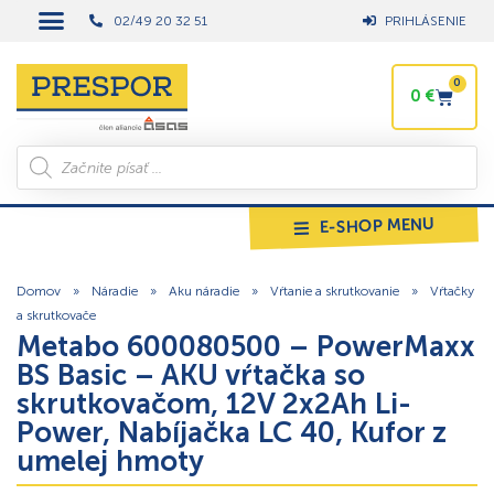
02/49 20 32 51
PRIHLÁSENIE
0
0
€
E-SHOP MENU
Domov
»
Náradie
»
Aku náradie
»
Vŕtanie a skrutkovanie
»
Vŕtačky
a skrutkovače
Metabo 600080500 – PowerMaxx
BS Basic – AKU vŕtačka so
skrutkovačom, 12V 2x2Ah Li-
Power, Nabíjačka LC 40, Kufor z
umelej hmoty