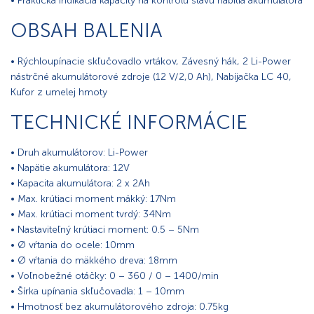
• Praktická indikácia kapacity na kontrolu stavu nabitia akumulátora
OBSAH BALENIA
• Rýchloupínacie skľučovadlo vrtákov, Závesný hák, 2 Li-Power
nástrčné akumulátorové zdroje (12 V/2,0 Ah), Nabíjačka LC 40,
Kufor z umelej hmoty
TECHNICKÉ INFORMÁCIE
• Druh akumulátorov: Li-Power
• Napätie akumulátora: 12V
• Kapacita akumulátora: 2 x 2Ah
• Max. krútiaci moment mäkký: 17Nm
• Max. krútiaci moment tvrdý: 34Nm
• Nastaviteľný krútiaci moment: 0.5 – 5Nm
• Ø vŕtania do ocele: 10mm
• Ø vŕtania do mäkkého dreva: 18mm
• Voľnobežné otáčky: 0 – 360 / 0 – 1400/min
• Šírka upínania skľučovadla: 1 – 10mm
• Hmotnosť bez akumulátorového zdroja: 0.75kg