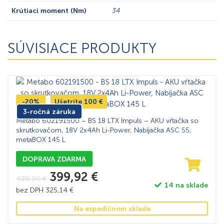
Krútiaci moment (Nm)
34
SÚVISIACE PRODUKTY
-20%
Ušetríte
100
€
3-ročná záruka
Metabo 602191500 – BS 18 LTX Impuls – AKU vŕtačka so
skrutkovačom, 18V 2x4Ah Li-Power, Nabíjačka ASC 55,
metaBOX 145 L
DOPRAVA ZDARMA
399,92
€
499,90
€
14 na sklade
bez DPH
325,14
€
Na expedičnom sklade