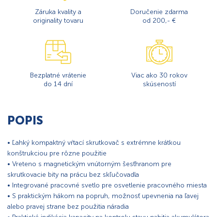
Záruka kvality a
Doručenie zdarma
originality tovaru
od 200,- €
Bezplatné vrátenie
Viac ako 30 rokov
do 14 dní
skúseností
POPIS
• Ľahký kompaktný vŕtací skrutkovač s extrémne krátkou
konštrukciou pre rôzne použitie
• Vreteno s magnetickým vnútorným šesťhranom pre
skrutkovacie bity na prácu bez skľučovadla
• Integrované pracovné svetlo pre osvetlenie pracovného miesta
• S praktickým hákom na popruh, možnosť upevnenia na ľavej
alebo pravej strane bez použitia náradia