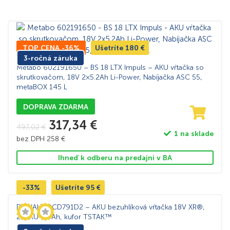
TOP CENA -36%
Ušetríte
180
€
3-ročná záruka
Metabo 602191650 – BS 18 LTX Impuls – AKU vŕtačka so
skrutkovačom, 18V 2×5.2Ah Li-Power, Nabíjačka ASC 55,
metaBOX 145 L
DOPRAVA ZDARMA
317,34
€
497,02
€
1 na sklade
bez DPH
258
€
Ihneď k odberu na predajni v BA
-33%
Ušetríte
95
€
DeWALT DCD791D2 – AKU bezuhlíková vŕtačka 18V XR®,
2×AKU 2,0Ah, kufor TSTAK™