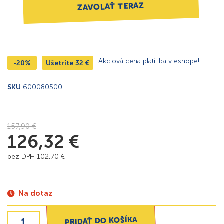
ZAVOLAŤ TERAZ
Akciová cena platí iba v eshope!
-20%
Ušetríte
32
€
SKU
600080500
157,90
€
126,32
€
bez DPH
102,70
€
Na dotaz
PRIDAŤ DO KOŠÍKA