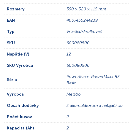
Rozmery
390 × 320 × 115 mm
EAN
4007430244239
Typ
Vŕtačka/skrutkovač
SKU
600080500
Napätie (V)
12
SKU Výrobcu
600080500
PowerMaxx, PowerMaxx BS
Séria
Basic
Výrobca
Metabo
Obsah dodávky
S akumulátorom a nabíjačkou
Počet kusov
2
Kapacita (Ah)
2