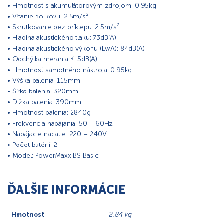
• Hmotnosť s akumulátorovým zdrojom: 0.95kg
• Vŕtanie do kovu: 2.5m/s²
• Skrutkovanie bez príklepu: 2.5m/s²
• Hladina akustického tlaku: 73dB(A)
• Hladina akustického výkonu (LwA): 84dB(A)
• Odchýlka merania K: 5dB(A)
• Hmotnosť samotného nástroja: 0.95kg
• Výška balenia: 115mm
• Šírka balenia: 320mm
• Dĺžka balenia: 390mm
• Hmotnosť balenia: 2840g
• Frekvencia napájania: 50 – 60Hz
• Napájacie napätie: 220 – 240V
• Počet batérií: 2
• Model: PowerMaxx BS Basic
ĎALŠIE INFORMÁCIE
Hmotnosť
2,84 kg