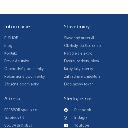
Informácie
Stavebniny
E-SHOP
Stavebný materiál
Blog
Obklady, dlažba, sanita
Kontakt
Náradie a elektro
Pravidlá súťaže
Dvere, parkety, okná
Obchodné podmienky
Farby, laky, stierky
Reklamačné podmienky
Záhradná architektúra
Záručné podmienky
Doplnkový tovar
Adresa
Sledujte nás
PRESPOR spol. s r.o.
Facebook
Turbínová 1
Instagram
831 04 Bratislava
YouTube