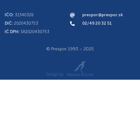
IČO:
31340326
prespor@prespor.sk
DIČ:
2020430753
02/49 20 32 51
IČ DPH:
SK2020430753
© Prespor 1993 – 2025