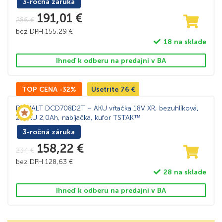
3-ročná záruka
191,01
€
286
€
bez DPH
155,29
€
18 na sklade
Ihneď k odberu na predajni v BA
TOP CENA -32%
Ušetríte
76
€
DeWALT DCD708D2T – AKU vŕtačka 18V XR, bezuhlíková,
2×AKU 2,0Ah, nabíjačka, kufor TSTAK™
3-ročná záruka
158,22
€
234
€
bez DPH
128,63
€
28 na sklade
Ihneď k odberu na predajni v BA