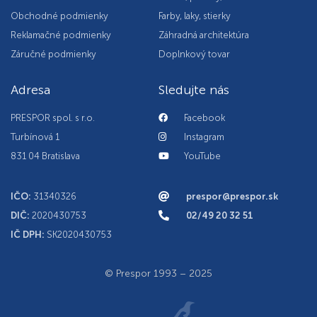
Obchodné podmienky
Farby, laky, stierky
Reklamačné podmienky
Záhradná architektúra
Záručné podmienky
Doplnkový tovar
Adresa
Sledujte nás
PRESPOR spol. s r.o.
Facebook
Turbínová 1
Instagram
831 04 Bratislava
YouTube
IČO:
31340326
prespor@prespor.sk
DIČ:
2020430753
02/49 20 32 51
IČ DPH:
SK2020430753
© Prespor 1993 – 2025