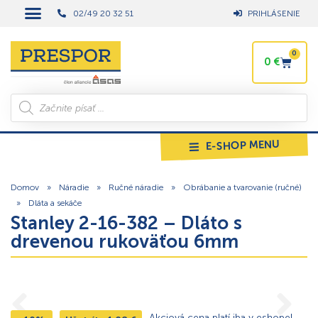
02/49 20 32 51
PRIHLÁSENIE
0
0
€
E-SHOP MENU
Domov
»
Náradie
»
Ručné náradie
»
Obrábanie a tvarovanie (ručné)
»
Dláta a sekáče
Stanley 2-16-382 – Dláto s
drevenou rukoväťou 6mm
Akciová cena platí iba v eshope!