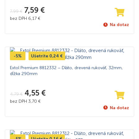
7,59
€
7,99
€
bez DPH
6,17
€
Na dotaz
-5%
Ušetríte
0,24
€
Extol Premium 8812332 – Dláto, drevená rukoväť, 32mm,
dĺžka 290mm
4,55
€
4,79
€
bez DPH
3,70
€
Na dotaz
-5%
Ušetríte
0,16
€