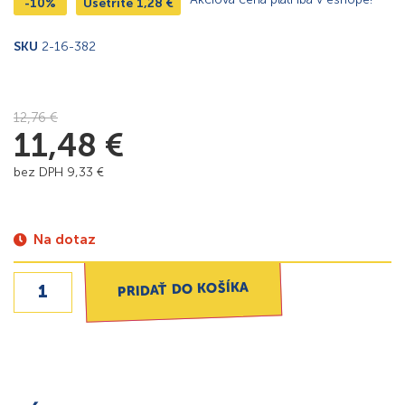
-10%
Ušetríte
1,28
€
SKU
2-16-382
12,76
€
11,48
€
bez DPH
9,33
€
Na dotaz
PRIDAŤ DO KOŠÍKA