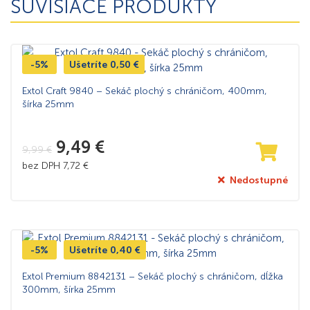
SÚVISIACE PRODUKTY
-5%
Ušetríte
0,50
€
Extol Craft 9840 – Sekáč plochý s chráničom, 400mm,
šírka 25mm
9,49
€
9,99
€
bez DPH
7,72
€
Nedostupné
-5%
Ušetríte
0,40
€
Extol Premium 8842131 – Sekáč plochý s chráničom, dĺžka
300mm, šírka 25mm