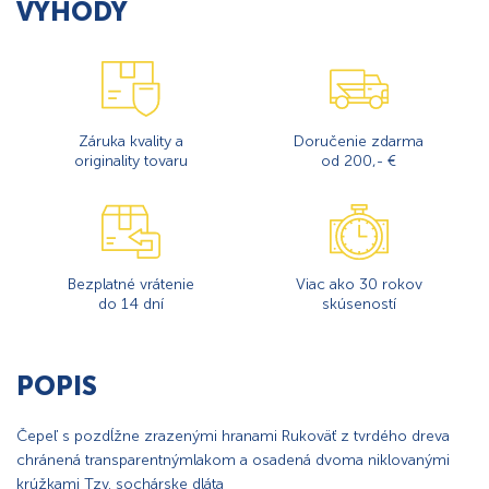
VÝHODY
Záruka kvality a
Doručenie zdarma
originality tovaru
od 200,- €
Bezplatné vrátenie
Viac ako 30 rokov
do 14 dní
skúseností
POPIS
Čepeľ s pozdĺžne zrazenými hranami Rukoväť z tvrdého dreva
chránená transparentnýmlakom a osadená dvoma niklovanými
krúžkami Tzv. sochárske dláta