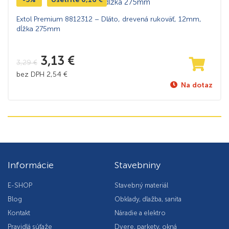
Extol Premium 8812312 – Dláto, drevená rukoväť, 12mm,
dĺžka 275mm
3,13
€
3,29
€
bez DPH
2,54
€
Na dotaz
Informácie
Stavebniny
E-SHOP
Stavebný materiál
Blog
Obklady, dlažba, sanita
Kontakt
Náradie a elektro
Pravidlá súťaže
Dvere, parkety, okná