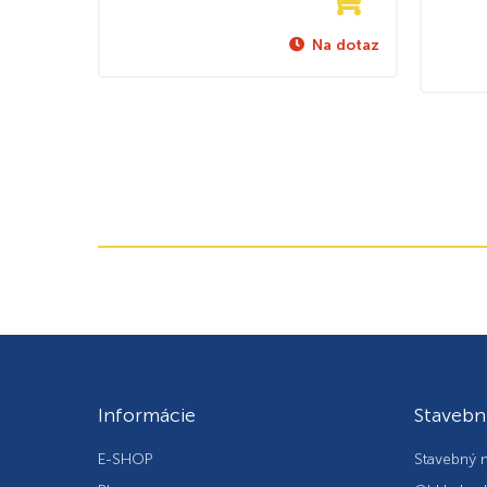
Na dotaz
Informácie
Stavebn
E-SHOP
Stavebný m