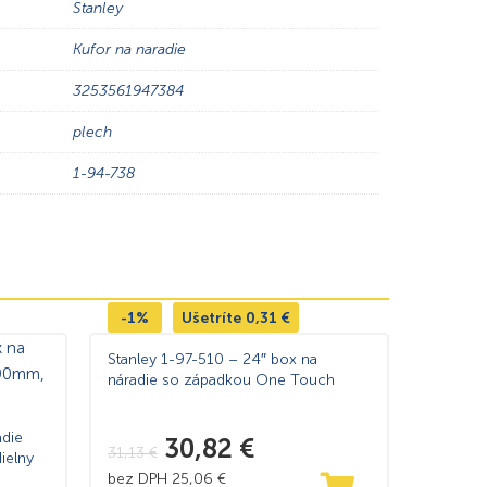
Stanley
Kufor na naradie
3253561947384
plech
1-94-738
-1%
Ušetríte
0,31
€
Stanley 1-97-510 – 24″ box na
náradie so západkou One Touch
adie
30,82
€
31,13
€
ielny
bez DPH
25,06
€