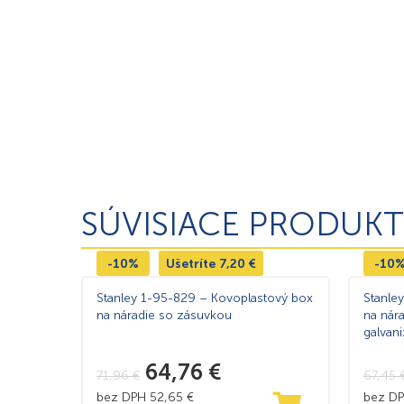
SÚVISIACE PRODUKT
-10%
Ušetríte
7,20
€
-10
Stanley 1-95-829 – Kovoplastový box
Stanle
na náradie so zásuvkou
na nár
galvan
64,76
€
71,96
€
67,45
bez DPH
52,65
€
bez D