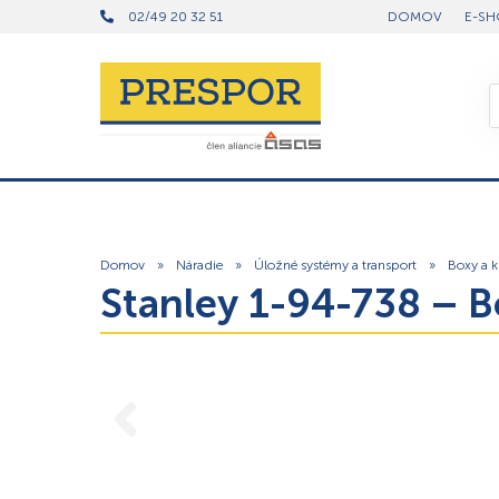
02/49 20 32 51
DOMOV
E-SH
Domov
»
Náradie
»
Úložné systémy a transport
»
Boxy a k
Stanley 1-94-738 – B