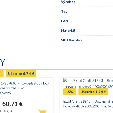
Výrobca
Typ
EAN
Materiál
SKU Výrobcu
Y
%
Ušetríte
6,74
€
y 1-95-830 – Kovoplastový box
adie so zásuvkou
-5%
Ušetríte
1,74
€
izovaný
Extol Craft 81843 – Box na nár
60,71
€
€
kovový 400x200x200mm, 5-d
PH
49,36
€