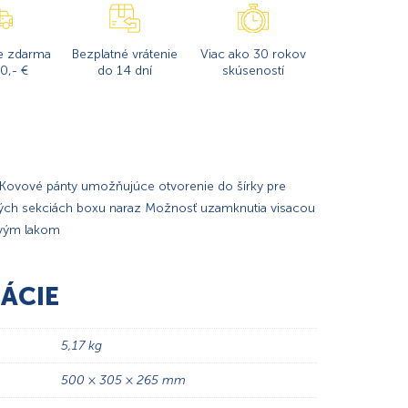
e zdarma
Bezplatné vrátenie
Viac ako 30 rokov
0,- €
do 14 dní
skúseností
 Kovové pánty umožňujúce otvorenie do šírky pre
tkých sekciách boxu naraz Možnosť uzamknutia visacou
vým lakom
ÁCIE
5,17 kg
500 × 305 × 265 mm