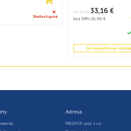
33,16
€
34,90
€
Nedostupné
bez DPH
26,96
€
Na expedičnom sklad
iny
Adresa
ateriál
PRESPOR spol. s r.o.