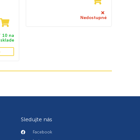
Nedostupné
10 na
sklade
e
Sledujte nás
Facebook