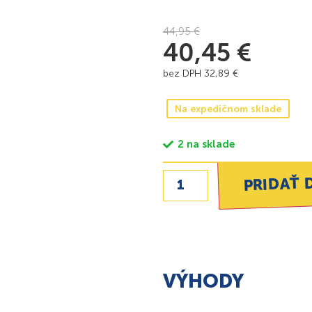
44,95
€
40,45
€
bez DPH
32,89
€
Na expedičnom sklade
2 na sklade
PRIDAŤ 
VÝHODY