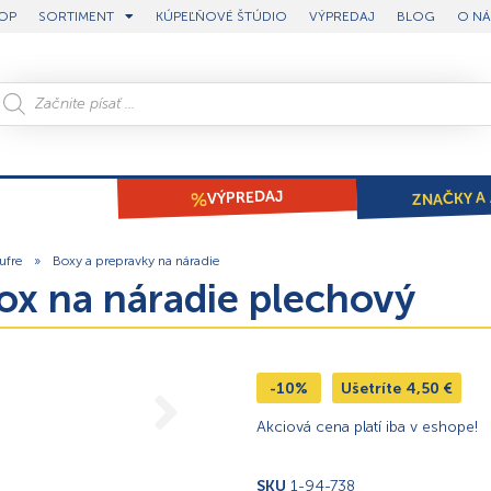
OP
SORTIMENT
KÚPEĽŇOVÉ ŠTÚDIO
VÝPREDAJ
BLOG
O NÁ
ZNAČKY A 
VÝPREDAJ
ufre
»
Boxy a prepravky na náradie
ox na náradie plechový
-10%
Ušetríte
4,50
€
Akciová cena platí iba v eshope!
SKU
1-94-738