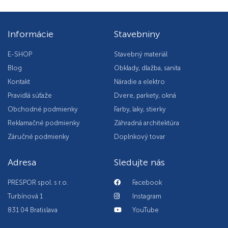
Informácie
Stavebniny
E-SHOP
Stavebný materiál
Blog
Obklady, dlažba, sanita
Kontakt
Náradie a elektro
Pravidlá súťaže
Dvere, parkety, okná
Obchodné podmienky
Farby, laky, stierky
Reklamačné podmienky
Záhradná architektúra
Záručné podmienky
Doplnkový tovar
Adresa
Sledujte nás
PRESPOR spol. s r.o.
Facebook
Turbínová 1
Instagram
831 04 Bratislava
YouTube