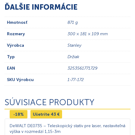
ĎALŠIE INFORMÁCIE
Hmotnosť
871 g
Rozmery
300 × 181 × 109 mm
Výrobca
Stanley
Typ
Držiak
EAN
3253561771729
SKU Výrobcu
1-77-172
SÚVISIACE PRODUKTY
-18%
Ušetríte
43
€
DeWALT DE0735 – Teleskopický statív pre laser, nastaviteľná
výška v rozmedzí 1,15-3m