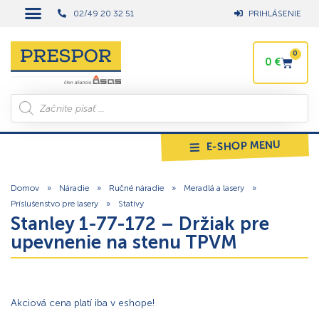
02/49 20 32 51
PRIHLÁSENIE
0
0
€
E-SHOP MENU
Domov
»
Náradie
»
Ručné náradie
»
Meradlá a lasery
»
Príslušenstvo pre lasery
»
Statívy
Stanley 1-77-172 – Držiak pre
upevnenie na stenu TPVM
Akciová cena platí iba v eshope!