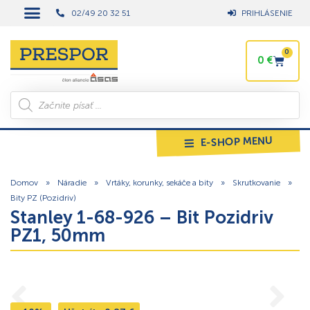
02/49 20 32 51
PRIHLÁSENIE
0
0
€
E-SHOP MENU
Domov
»
Náradie
»
Vrtáky, korunky, sekáče a bity
»
Skrutkovanie
»
Bity PZ (Pozidriv)
Stanley 1-68-926 – Bit Pozidriv
PZ1, 50mm