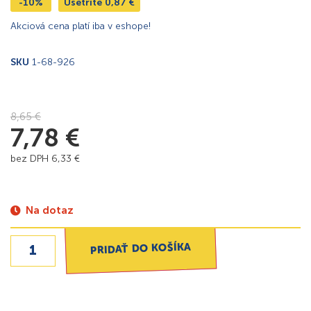
-10%
Ušetríte
0,87
€
Akciová cena platí iba v eshope!
SKU
1-68-926
8,65
€
7,78
€
bez DPH
6,33
€
Na dotaz
PRIDAŤ DO KOŠÍKA