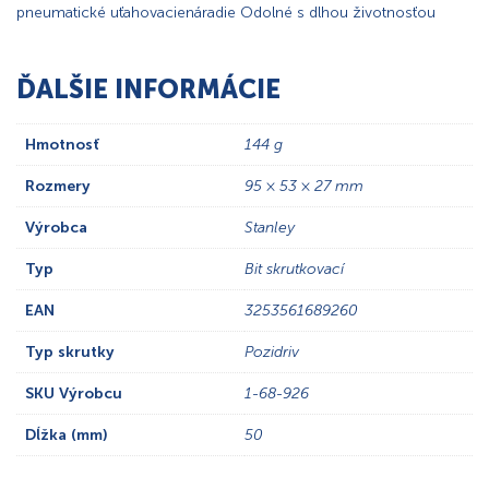
pneumatické uťahovacienáradie Odolné s dlhou životnosťou
ĎALŠIE INFORMÁCIE
Hmotnosť
144 g
Rozmery
95 × 53 × 27 mm
Výrobca
Stanley
Typ
Bit skrutkovací
EAN
3253561689260
Typ skrutky
Pozidriv
SKU Výrobcu
1-68-926
Dĺžka (mm)
50