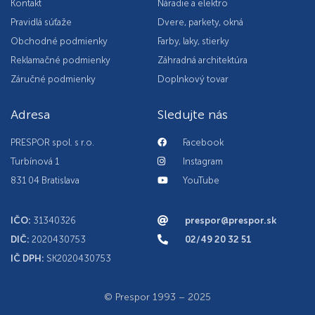
Kontakt
Náradie a elektro
Pravidlá súťaže
Dvere, parkety, okná
Obchodné podmienky
Farby, laky, stierky
Reklamačné podmienky
Záhradná architektúra
Záručné podmienky
Doplnkový tovar
Adresa
Sledujte nás
PRESPOR spol. s r.o.
Facebook
Turbínová 1
Instagram
831 04 Bratislava
YouTube
IČO:
31340326
prespor@prespor.sk
DIČ:
2020430753
02/49 20 32 51
IČ DPH:
SK2020430753
© Prespor 1993 – 2025