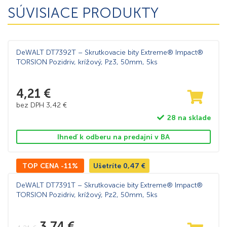
SÚVISIACE PRODUKTY
DeWALT DT7392T – Skrutkovacie bity Extreme® Impact®
TORSION Pozidriv, krížový, Pz3, 50mm, 5ks
4,21
€
bez DPH
3,42
€
28 na sklade
Ihneď k odberu na predajni v BA
TOP CENA -11%
Ušetríte
0,47
€
DeWALT DT7391T – Skrutkovacie bity Extreme® Impact®
TORSION Pozidriv, krížový, Pz2, 50mm, 5ks
3,74
€