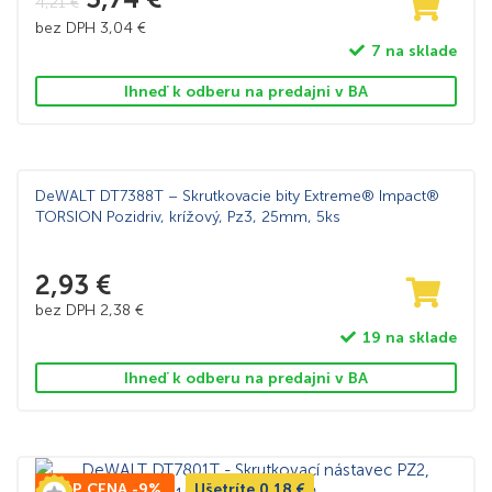
4,21
€
bez DPH
3,04
€
7 na sklade
Ihneď k odberu na predajni v BA
DeWALT DT7388T – Skrutkovacie bity Extreme® Impact®
TORSION Pozidriv, krížový, Pz3, 25mm, 5ks
2,93
€
bez DPH
2,38
€
19 na sklade
Ihneď k odberu na predajni v BA
TOP CENA -9%
Ušetríte
0,18
€