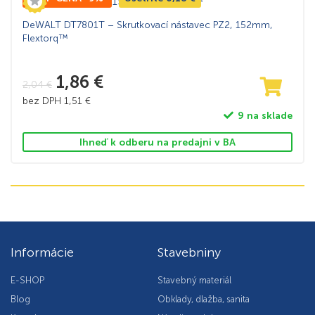
DeWALT DT7801T – Skrutkovací nástavec PZ2, 152mm,
Flextorq™
1,86
€
2,04
€
bez DPH
1,51
€
9 na sklade
Ihneď k odberu na predajni v BA
Informácie
Stavebniny
E-SHOP
Stavebný materiál
Blog
Obklady, dlažba, sanita