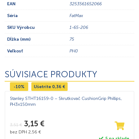
EAN
3253561652066
Séria
FatMax
SKU Výrobcu
1-65-206
Dĺžka (mm)
75
Veľkosť
PH0
SÚVISIACE PRODUKTY
-10%
Ušetríte
0,36
€
Stanley STHT16159-0 – Skrutkovač CushionGrip Phillips,
PH3×150mm
3,15
€
3,51
€
bez DPH
2,56
€
5 na sklade