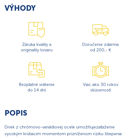
VÝHODY
Záruka kvality a
Doručenie zdarma
originality tovaru
od 200,- €
Bezplatné vrátenie
Viac ako 30 rokov
do 14 dní
skúseností
POPIS
Driek z chrómovo-vanádiovej ocele umožňujezaťaženie
vysokým krútiacim momentom prizníženom riziku štiepenia