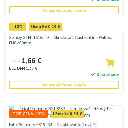
Na expedičnom sklade
-10%
Ušetríte
0,19
€
Stanley STHT16153-0 – Skrutkovač CushionGrip Phillips,
PH0×60mm
1,66
€
1,85
€
bez DPH
1,35
€
2 na sklade
Na expedičnom sklade
TOP CENA -17%
Ušetríte
0,34
€
Extol Premium 8819233 – Skrutkovač krížový PH,