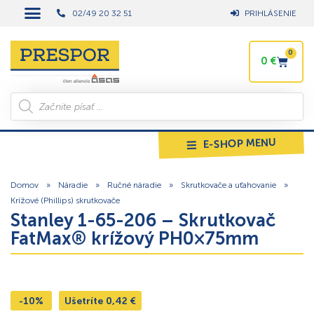
02/49 20 32 51
PRIHLÁSENIE
0
0
€
E-SHOP MENU
Domov
»
Náradie
»
Ručné náradie
»
Skrutkovače a uťahovanie
»
Krížové (Phillips) skrutkovače
Stanley 1-65-206 – Skrutkovač
FatMax® krížový PH0×75mm
-10%
Ušetríte
0,42
€