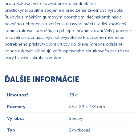
hrotu Rukoväť vstrekovaná priamo na driek pre
praktickynerozbitné spojenie a predĺženie životnosti výrobku
Rukoväť s mäkkým gumovým povrchom ideálnakombinácia
pevného uchopenia a zníženia únavypri práci Hladký zaoblený
koniec rukoväti umožňuje rýchlepretáčanie v dlani Veľký priemer
rukoväti umožňujúci vyvinutievysokého krútiaceho momentu
potrebného priskrutkovaní vrutov do dreva Farebne odlíšené
konce rukoväti uľahčujú voľbusprávneho skrutkovača pre rôzne
tvary hlavičiekskrutiek/vrutov
ĎALŠIE INFORMÁCIE
Hmotnosť
38 g
Rozmery
25 × 20 × 173 mm
Výrobca
Stanley
Typ
Skrutkovač