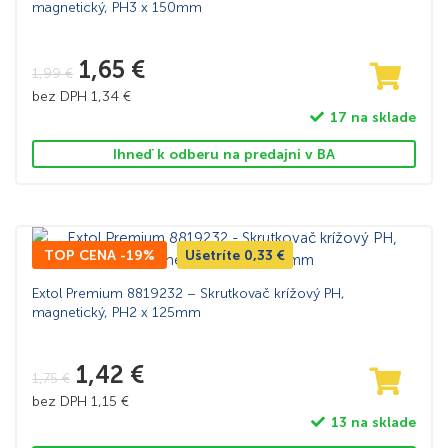
magnetický, PH3 x 150mm
1,65
€
1,99
€
bez DPH
1,34
€
17 na sklade
Ihneď k odberu na predajni v BA
TOP CENA -19%
Ušetríte
0,33
€
Extol Premium 8819232 – Skrutkovač krížový PH,
magnetický, PH2 x 125mm
1,42
€
1,75
€
bez DPH
1,15
€
13 na sklade