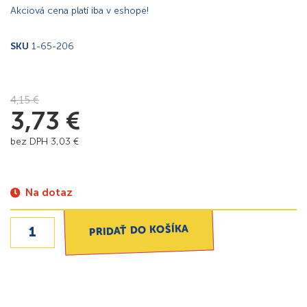
Akciová cena platí iba v eshope!
SKU
1-65-206
4,15
€
3,73
€
bez DPH
3,03
€
Na dotaz
PRIDAŤ DO KOŠÍKA