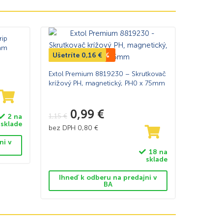
rip
0mm
Ušetríte
TOP CENA -14%
0,16
€
Extol Premium 8819230 – Skrutkovač
krížový PH, magnetický, PH0 x 75mm
0,99
€
1,15
€
2 na
sklade
bez DPH
0,80
€
ni v
18 na
sklade
Ihneď k odberu na predajni v
BA