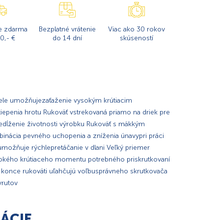
e zdarma
Bezplatné vrátenie
Viac ako 30 rokov
0,- €
do 14 dní
skúseností
ele umožňujezaťaženie vysokým krútiacim
epenia hrotu Rukoväť vstrekovaná priamo na driek pre
redĺženie životnosti výrobku Rukoväť s mäkkým
ácia pevného uchopenia a zníženia únavypri práci
umožňuje rýchlepretáčanie v dlani Veľký priemer
sokého krútiaceho momentu potrebného priskrutkovaní
 konce rukoväti uľahčujú voľbusprávneho skrutkovača
vrutov
ÁCIE