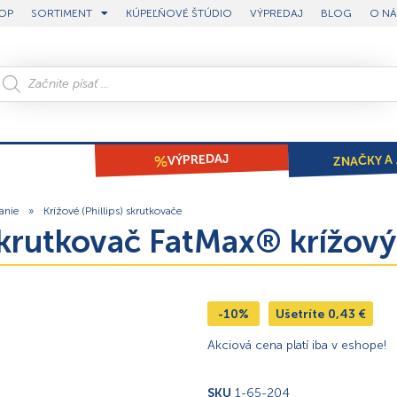
OP
SORTIMENT
KÚPEĽŇOVÉ ŠTÚDIO
VÝPREDAJ
BLOG
O NÁ
ZNAČKY A 
VÝPREDAJ
anie
»
Krížové (Phillips) skrutkovače
 Skrutkovač FatMax® kríž
-10%
Ušetríte
0,43
€
Akciová cena platí iba v eshope!
SKU
1-65-204