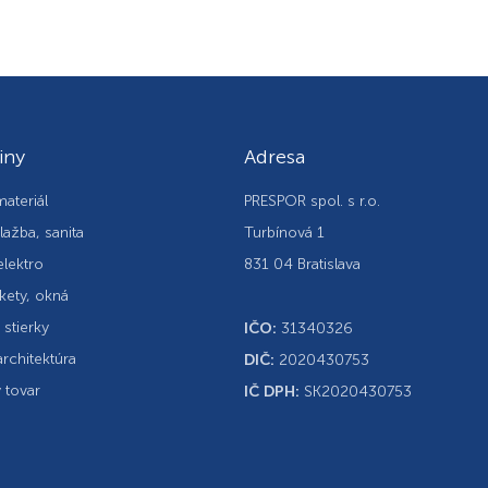
iny
Adresa
ateriál
PRESPOR spol. s r.o.
lažba, sanita
Turbínová 1
elektro
831 04 Bratislava
kety, okná
, stierky
IČO:
31340326
rchitektúra
DIČ:
2020430753
 tovar
IČ DPH:
SK2020430753