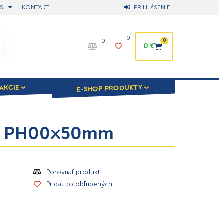
S
KONTAKT
PRIHLÁSENIE
0
0
0
0
€
E-SHOP PRODUKTY
AKCIE
ový PH00×50mm
Porovnať produkt
Pridať do obľúbených