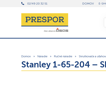
02/49 20 32 51
DOMOV
E-SH
Domov
»
Náradie
»
Ručné náradie
»
Skrutkovače a uťahov
Stanley 1-65-204 –