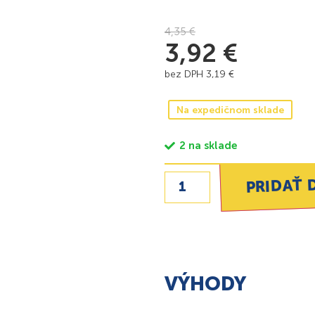
4,35
€
3,92
€
bez DPH
3,19
€
Na expedičnom sklade
2 na sklade
PRIDAŤ 
VÝHODY