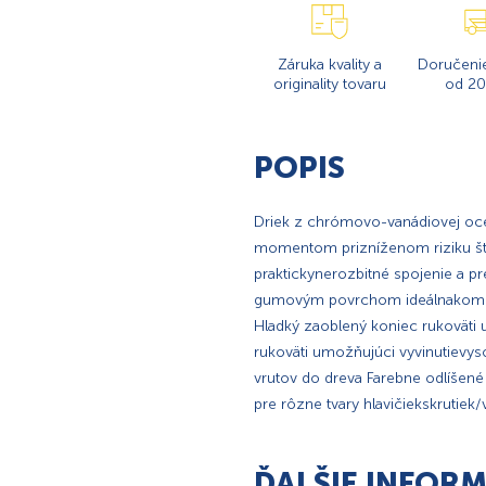
Záruka kvality a
Doručeni
originality tovaru
od 20
POPIS
Driek z chrómovo-vanádiovej oc
momentom prizníženom riziku šti
praktickynerozbitné spojenie a p
gumovým povrchom ideálnakombin
Hladký zaoblený koniec rukoväti 
rukoväti umožňujúci vyvinutievy
vrutov do dreva Farebne odlíšené
pre rôzne tvary hlavičiekskrutiek/
ĎALŠIE INFORM