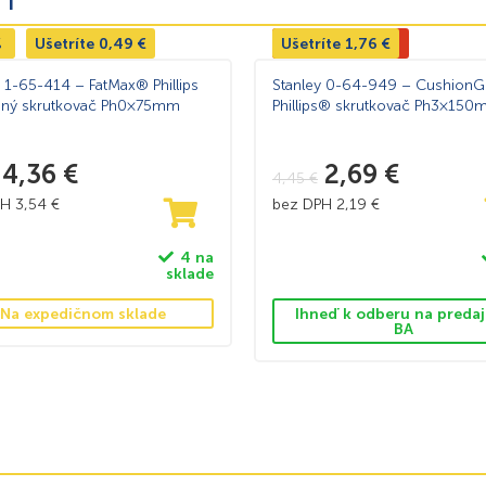
%
Ušetríte
0,49
€
Ušetríte
Výpredaj -40%
1,76
€
y 1-65-414 – FatMax® Phillips
Stanley 0-64-949 – CushionG
aný skrutkovač Ph0×75mm
Phillips® skrutkovač Ph3×15
4,36
€
2,69
€
4,45
€
PH
3,54
€
bez DPH
2,19
€
4 na
sklade
Na expedičnom sklade
Ihneď k odberu na predaj
BA