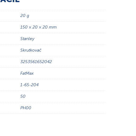
20 g
150 × 20 × 20 mm
Stanley
Skrutkovač
3253561652042
FatMax
1-65-204
50
PH00