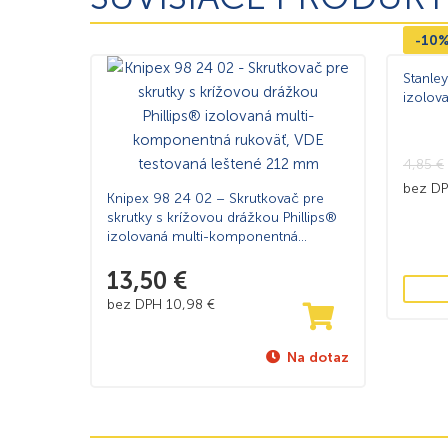
-10
Stanle
izolov
4,85
€
bez D
Knipex 98 24 02 – Skrutkovač pre
skrutky s krížovou drážkou Phillips®
izolovaná multi-komponentná
rukoväť, VDE testovaná leštené 212
mm
13,50
€
bez DPH
10,98
€
Na dotaz