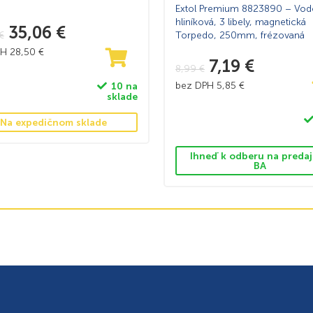
Extol Premium 8823890 – Vod
hliníková, 3 libely, magnetická
35,06
€
€
Torpedo, 250mm, frézovaná
PH
28,50
€
7,19
€
8,99
€
bez DPH
5,85
€
10 na
sklade
Na expedičnom sklade
Ihneď k odberu na predaj
BA