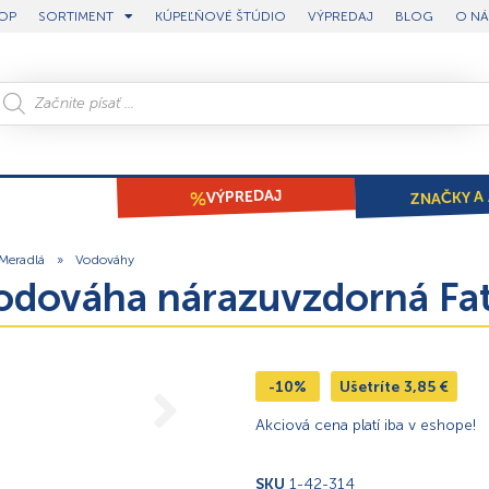
OP
SORTIMENT
KÚPEĽŇOVÉ ŠTÚDIO
VÝPREDAJ
BLOG
O NÁ
ZNAČKY A 
VÝPREDAJ
Meradlá
»
Vodováhy
 Vodováha nárazuvzdorná 
-10%
Ušetríte
3,85
€
Akciová cena platí iba v eshope!
SKU
1-42-314