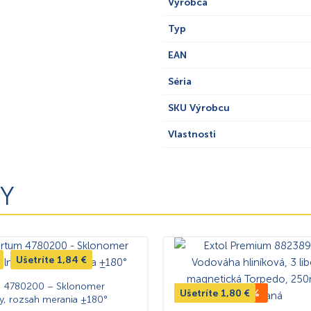
Výrobca
Typ
EAN
Séria
SKU Výrobcu
Vlastnosti
Y
Ušetríte
1,84
€
m 4780200 – Sklonomer
Ušetríte
TOP CENA -20%
1,80
€
lny, rozsah merania ±180°