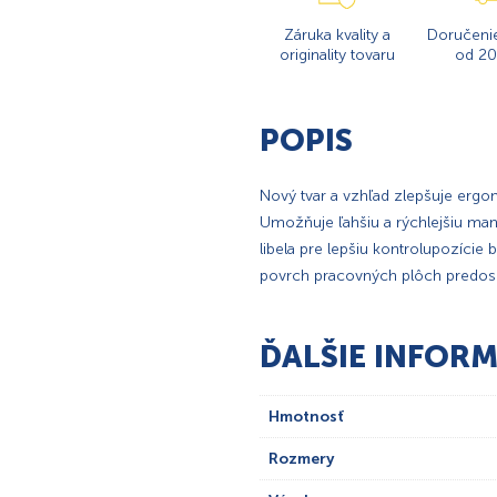
Záruka kvality a
Doručeni
originality tovaru
od 20
POPIS
Nový tvar a vzhľad zlepšuje erg
Umožňuje ľahšiu a rýchlejšiu man
libela pre lepšiu kontrolupozíci
povrch pracovných plôch predosi
ĎALŠIE INFORM
Hmotnosť
Rozmery