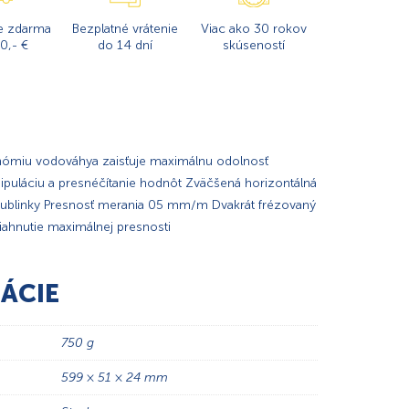
e zdarma
Bezplatné vrátenie
Viac ako 30 rokov
0,- €
do 14 dní
skúseností
onómiu vodováhya zaisťuje maximálnu odolnosť
ipuláciu a presnéčítanie hodnôt Zväčšená horizontálná
e bublinky Presnosť merania 05 mm/m Dvakrát frézovaný
ahnutie maximálnej presnosti
ÁCIE
750 g
599 × 51 × 24 mm