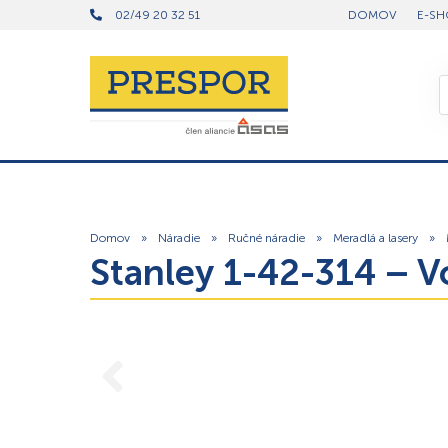
02/49 20 32 51
DOMOV
E-SH
Domov
»
Náradie
»
Ručné náradie
»
Meradlá a lasery
»
Stanley 1-42-314 –