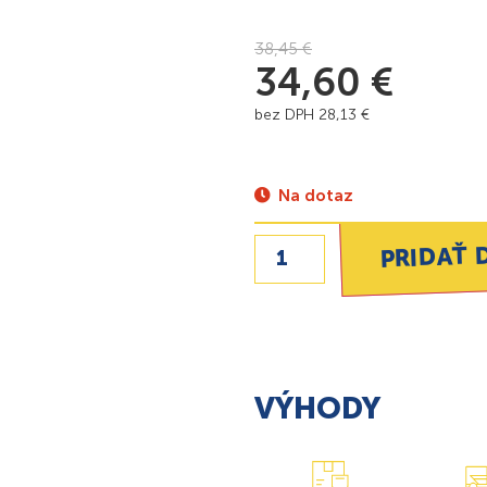
38,45
€
34,60
€
bez DPH
28,13
€
Na dotaz
PRIDAŤ 
VÝHODY