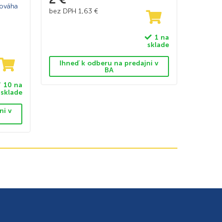
ováha
bez DPH
1,63
€
1 na
sklade
Ihneď k odberu na predajni v
BA
10 na
sklade
ni v