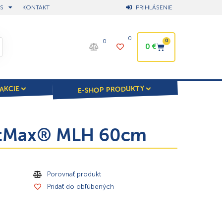
S
KONTAKT
PRIHLÁSENIE
0
0
0
0
€
E-SHOP PRODUKTY
AKCIE
FatMax® MLH 60cm
Porovnať produkt
Pridať do obľúbených