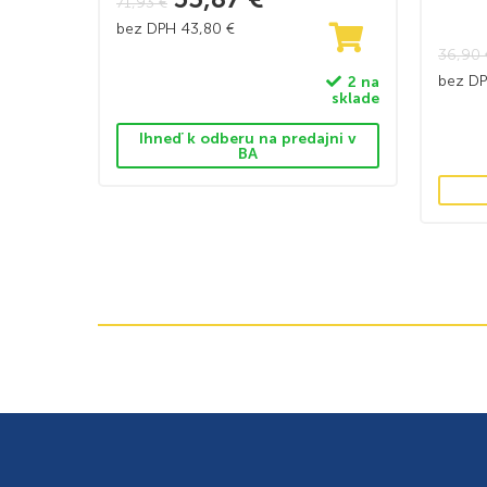
71,93
€
bez DPH
43,80
€
36,90
bez D
2 na
sklade
Ihneď k odberu na predajni v
BA