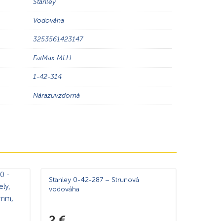
Stanley
Vodováha
3253561423147
FatMax MLH
1-42-314
Nárazuvzdorná
Stanley 0-42-287 – Strunová
vodováha
2
€