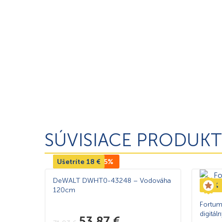
SÚVISIACE PRODUKT
Ušetríte
TOP CENA -25%
18
€
DeWALT DWHT0-43248 – Vodováha
-5%
120cm
Fortu
digitá
53,87
€