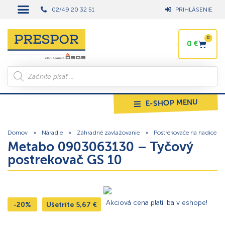
02/49 20 32 51
PRIHLÁSENIE
0
0
€
E-SHOP MENU
Domov
»
Náradie
»
Záhradné zavlažovanie
»
Postrekovače na hadice
Metabo 0903063130 – Tyčový
postrekovač GS 10
Akciová cena platí iba v eshope!
-20%
Ušetríte
5,67
€