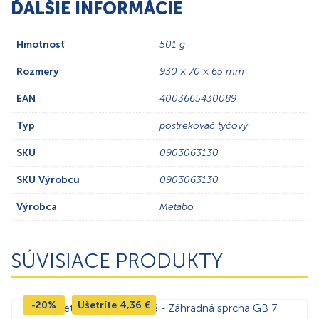
ĎALŠIE INFORMÁCIE
Hmotnosť
501 g
Rozmery
930 × 70 × 65 mm
EAN
4003665430089
Typ
postrekovač tyčový
SKU
0903063130
SKU Výrobcu
0903063130
Výrobca
Metabo
SÚVISIACE PRODUKTY
-20%
Ušetríte
4,36
€