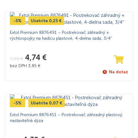
-5%
Ušetríte
0,25
€
Extol Premium 8876491 – Postrekovač záhradný +
rýchlospojky na hadicu plastové, 4-dielna sada, 3/4“
4,74
€
4,99
€
bez DPH
3,85
€
Na dotaz
-5%
Ušetríte
0,07
€
Extol Premium 8876451 – Postrekovač záhradný plastový,
nastaviteľná dýza