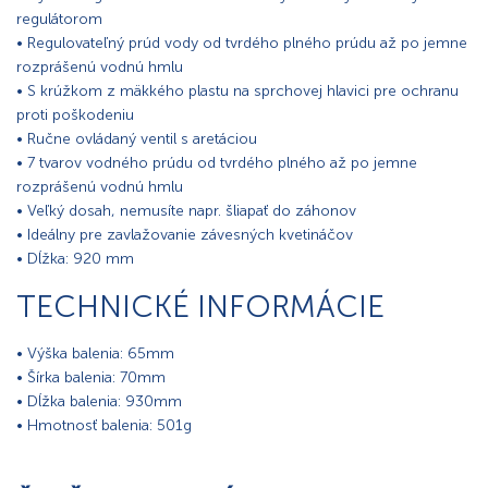
regulátorom
• Regulovateľný prúd vody od tvrdého plného prúdu až po jemne
rozprášenú vodnú hmlu
• S krúžkom z mäkkého plastu na sprchovej hlavici pre ochranu
proti poškodeniu
• Ručne ovládaný ventil s aretáciou
• 7 tvarov vodného prúdu od tvrdého plného až po jemne
rozprášenú vodnú hmlu
• Veľký dosah, nemusíte napr. šliapať do záhonov
• Ideálny pre zavlažovanie závesných kvetináčov
• Dĺžka: 920 mm
TECHNICKÉ INFORMÁCIE
• Výška balenia: 65mm
• Šírka balenia: 70mm
• Dĺžka balenia: 930mm
• Hmotnosť balenia: 501g