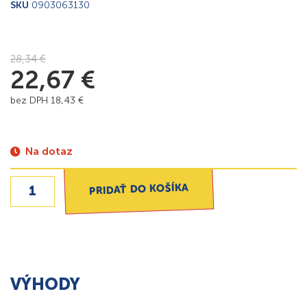
SKU
0903063130
28,34
€
22,67
€
bez DPH
18,43
€
Na dotaz
PRIDAŤ DO KOŠÍKA
VÝHODY