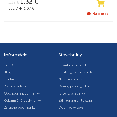
1,32
€
1,39
€
bez DPH
1,07
€
Na dotaz
Informácie
Stavebniny
E-SHOP
Stavebný materiál
Blog
Obklady, dlažba, sanita
Kontakt
Náradie a elektro
Pravidlá súťaže
Dvere, parkety, okná
Obchodné podmienky
Farby, laky, stierky
Reklamačné podmienky
Záhradná architektúra
Záručné podmienky
Doplnkový tovar