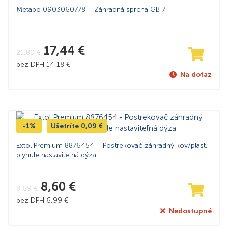
Metabo 0903060778 – Záhradná sprcha GB 7
17,44
€
21,80
€
bez DPH
14,18
€
Na dotaz
-1%
Ušetríte
0,09
€
Extol Premium 8876454 – Postrekovač záhradný kov/plast,
plynule nastaviteľná dýza
8,60
€
8,69
€
bez DPH
6,99
€
Nedostupné