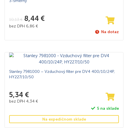
3-smerný
8,44
€
10,13
€
bez DPH
6,86
€
Na dotaz
Stanley 7981000 – Vzduchový filter pre DV4 400/10/24P,
HY227/10/50
5,34
€
bez DPH
4,34
€
5 na sklade
Na expedičnom sklade