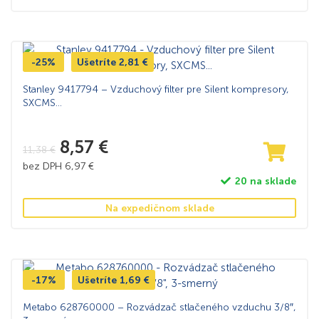
-25%
Ušetríte
2,81
€
Stanley 9417794 – Vzduchový filter pre Silent kompresory,
SXCMS…
8,57
€
11,38
€
bez DPH
6,97
€
20 na sklade
Na expedičnom sklade
-17%
Ušetríte
1,69
€
Metabo 628760000 – Rozvádzač stlačeného vzduchu 3/8″,