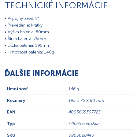
TECHNICKÉ INFORMÁCIE
• Prípojný závit: 1″
• Prevedenie: krátky
• Výška balenia: 80mm
• Šírka balenia: 75mm
• Dĺžka balenia: 195mm
• Hmotnosť balenia: 146g
ĎALŠIE INFORMÁCIE
Hmotnosť
146 g
Rozmery
195 × 75 × 80 mm
EAN
4003665307725
Typ
Filtračná vložka
SKU
0903028440