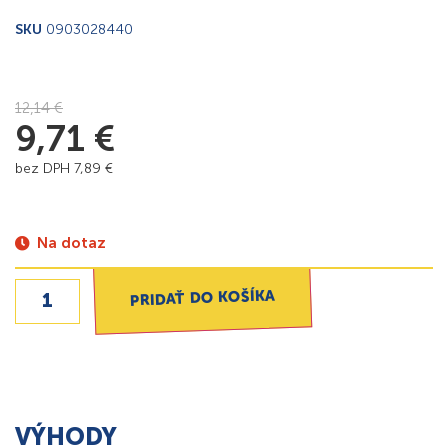
SKU
0903028440
12,14
€
9,71
€
bez DPH
7,89
€
Na dotaz
PRIDAŤ DO KOŠÍKA
VÝHODY