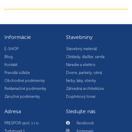
Informácie
Stavebniny
E-SHOP
Stavebný materiál
Blog
Obklady, dlažba, sanita
Kontakt
Náradie a elektro
Pravidlá súťaže
Dvere, parkety, okná
Obchodné podmienky
Farby, laky, stierky
Reklamačné podmienky
Záhradná architektúra
Záručné podmienky
Doplnkový tovar
Adresa
Sledujte nás
PRESPOR spol. s r.o.
Facebook
Turbínová 1
Instagram