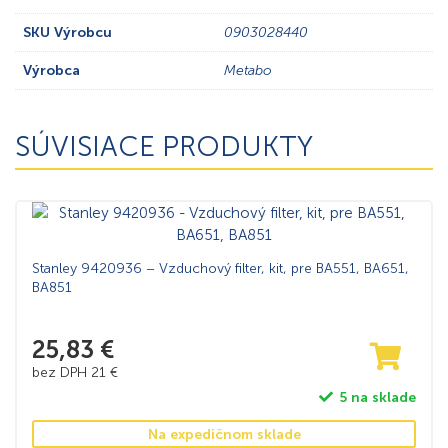
SKU Výrobcu
0903028440
Výrobca
Metabo
SÚVISIACE PRODUKTY
Stanley 9420936 – Vzduchový filter, kit, pre BA551, BA651,
BA851
25,83
€
bez DPH
21
€
5 na sklade
Na expedičnom sklade