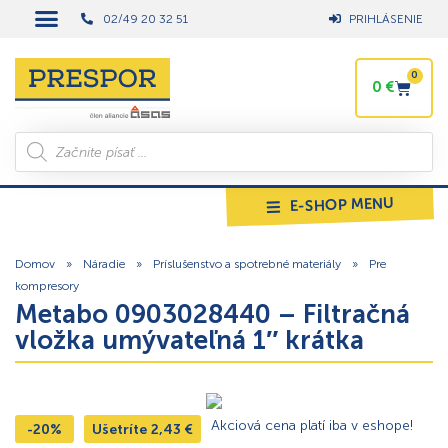
02/49 20 32 51
PRIHLÁSENIE
0
0
€
E-SHOP MENU
Domov
»
Náradie
»
Príslušenstvo a spotrebné materiály
»
Pre
kompresory
Metabo 0903028440 – Filtračná
vložka umývateľná 1″ krátka
Akciová cena platí iba v eshope!
-20%
Ušetríte
2,43
€