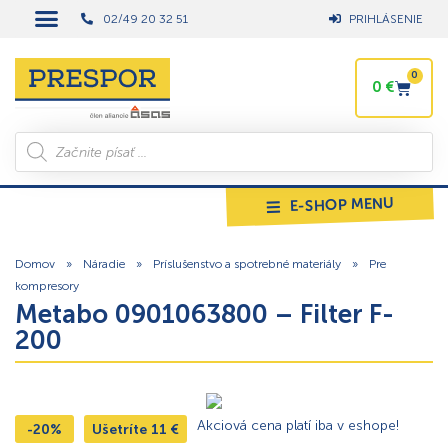
02/49 20 32 51
PRIHLÁSENIE
0
0
€
E-SHOP MENU
Domov
»
Náradie
»
Príslušenstvo a spotrebné materiály
»
Pre
kompresory
Metabo 0901063800 – Filter F-
200
Akciová cena platí iba v eshope!
-20%
Ušetríte
11
€