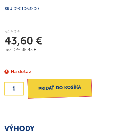
SKU
0901063800
54,50
€
43,60
€
bez DPH
35,45
€
Na dotaz
PRIDAŤ DO KOŠÍKA
VÝHODY