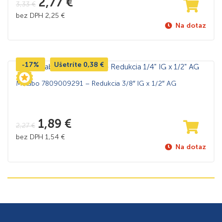
2,77
€
3,33
€
bez DPH
2,25
€
Na dotaz
-17%
Ušetríte
0,38
€
Metabo 7809009291 – Redukcia 3/8″ IG x 1/2″ AG
1,89
€
2,27
€
bez DPH
1,54
€
Na dotaz