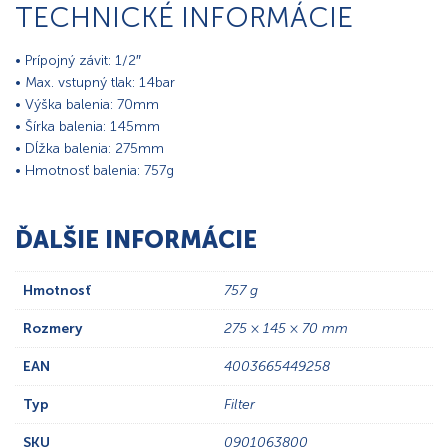
TECHNICKÉ INFORMÁCIE
• Prípojný závit: 1/2″
• Max. vstupný tlak: 14bar
• Výška balenia: 70mm
• Šírka balenia: 145mm
• Dĺžka balenia: 275mm
• Hmotnosť balenia: 757g
ĎALŠIE INFORMÁCIE
Hmotnosť
757 g
Rozmery
275 × 145 × 70 mm
EAN
4003665449258
Typ
Filter
SKU
0901063800