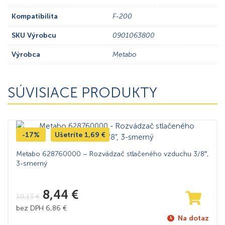
Kompatibilita
F-200
SKU Výrobcu
0901063800
Výrobca
Metabo
SÚVISIACE PRODUKTY
-17%
Ušetríte
1,69
€
Metabo 628760000 – Rozvádzač stlačeného vzduchu 3/8″,
3-smerný
8,44
€
10,13
€
bez DPH
6,86
€
Na dotaz