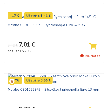
-17%
Ušetríte
1,41
€
Metabo 0901025924 – Rýchlospojka Euro 3/8″ IG
7,01
€
8,42
€
bez DPH
5,70
€
Na dotaz
-17%
Ušetríte
0,56
€
Metabo 0901025975 – Zástrčková priechodka Euro 13 mm