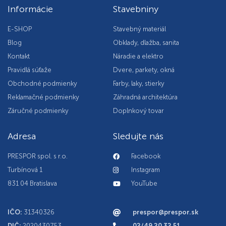
Informácie
Stavebniny
E-SHOP
Stavebný materiál
Blog
Obklady, dlažba, sanita
Kontakt
Náradie a elektro
Pravidlá súťaže
Dvere, parkety, okná
Obchodné podmienky
Farby, laky, stierky
Reklamačné podmienky
Záhradná architektúra
Záručné podmienky
Doplnkový tovar
Adresa
Sledujte nás
PRESPOR spol. s r.o.
Facebook
Turbínová 1
Instagram
831 04 Bratislava
YouTube
IČO:
31340326
prespor@prespor.sk
DIČ:
2020430753
02/49 20 32 51