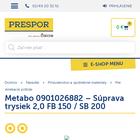
02/49 20 32 51
PRIHLÁSENIE
0
0
€
E-SHOP MENU
Domov
»
Náradie
»
Príslušenstvo a spotrebné materiály
»
Pre
striekacie pištole
Metabo 0901026882 – Súprava
trysiek 2,0 FB 150 / SB 200