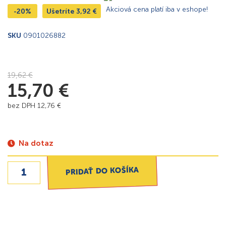
Akciová cena platí iba v eshope!
-20%
Ušetríte
3,92
€
SKU
0901026882
19,62
€
15,70
€
bez DPH
12,76
€
Na dotaz
PRIDAŤ DO KOŠÍKA