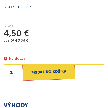
SKU
0901026254
5,62
€
4,50
€
bez DPH
3,66
€
Na dotaz
PRIDAŤ DO KOŠÍKA
VÝHODY