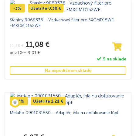
-3%
Ušetríte
0,30
€
Stanley 9069336 – Vzduchový filter pre SXCMD15WE,
FMXCMD152WE
11,08
€
11,38
€
bez DPH
9,01
€
5 na sklade
Na expedičnom sklade
-17%
Ušetríte
1,21
€
Metabo 0901031550 – Adaptér, ihla na dofukovanie lôpt