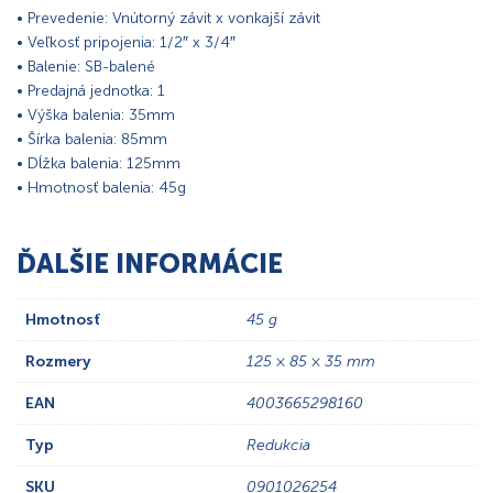
• Prevedenie: Vnútorný závit x vonkajší závit
• Veľkosť pripojenia: 1/2″ x 3/4″
• Balenie: SB-balené
• Predajná jednotka: 1
• Výška balenia: 35mm
• Šírka balenia: 85mm
• Dĺžka balenia: 125mm
• Hmotnosť balenia: 45g
ĎALŠIE INFORMÁCIE
Hmotnosť
45 g
Rozmery
125 × 85 × 35 mm
EAN
4003665298160
Typ
Redukcia
SKU
0901026254