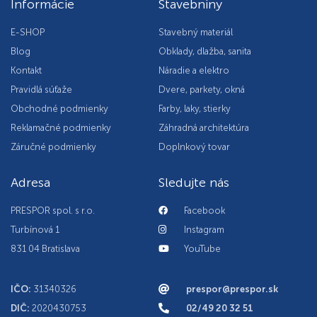
Informácie
Stavebniny
E-SHOP
Stavebný materiál
Blog
Obklady, dlažba, sanita
Kontakt
Náradie a elektro
Pravidlá súťaže
Dvere, parkety, okná
Obchodné podmienky
Farby, laky, stierky
Reklamačné podmienky
Záhradná architektúra
Záručné podmienky
Doplnkový tovar
Adresa
Sledujte nás
PRESPOR spol. s r.o.
Facebook
Turbínová 1
Instagram
831 04 Bratislava
YouTube
IČO:
31340326
prespor@prespor.sk
DIČ:
2020430753
02/49 20 32 51