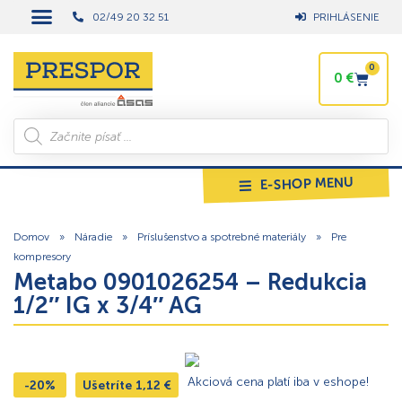
02/49 20 32 51
PRIHLÁSENIE
0
0
€
E-SHOP MENU
Domov
»
Náradie
»
Príslušenstvo a spotrebné materiály
»
Pre
kompresory
Metabo 0901026254 – Redukcia
1/2″ IG x 3/4″ AG
Akciová cena platí iba v eshope!
-20%
Ušetríte
1,12
€