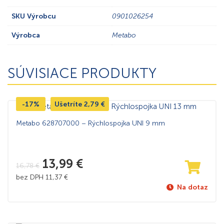
SKU Výrobcu
0901026254
Výrobca
Metabo
SÚVISIACE PRODUKTY
-17%
Ušetríte
2,79
€
Metabo 628707000 – Rýchlospojka UNI 9 mm
13,99
€
16,78
€
bez DPH
11,37
€
Na dotaz