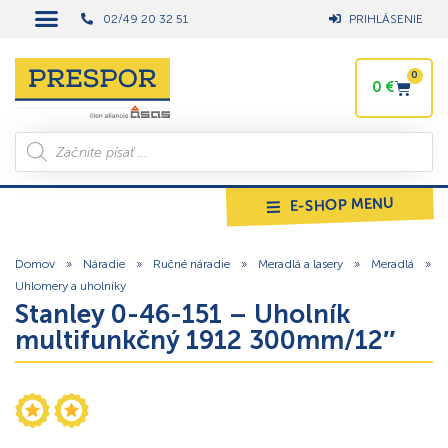
02/49 20 32 51
PRIHLÁSENIE
0
0
€
E-SHOP MENU
Domov
»
Náradie
»
Ručné náradie
»
Meradlá a lasery
»
Meradlá
»
Uhlomery a uholníky
Stanley 0-46-151 – Uholník
multifunkčný 1912 300mm/12″