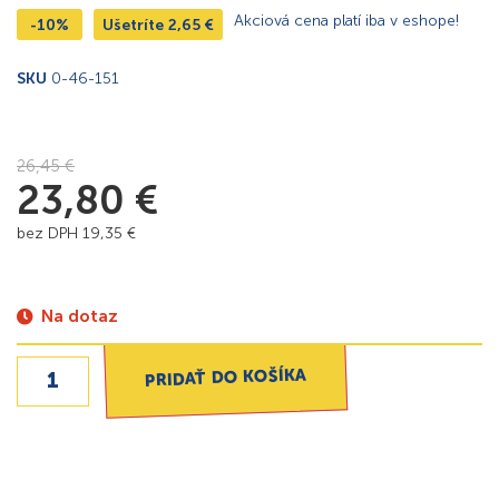
Akciová cena platí iba v eshope!
-10%
Ušetríte
2,65
€
SKU
0-46-151
26,45
€
23,80
€
bez DPH
19,35
€
Na dotaz
PRIDAŤ DO KOŠÍKA