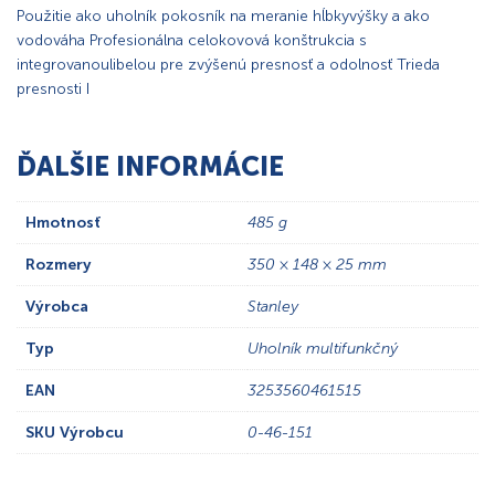
Použitie ako uholník pokosník na meranie hĺbkyvýšky a ako
vodováha Profesionálna celokovová konštrukcia s
integrovanoulibelou pre zvýšenú presnosť a odolnosť Trieda
presnosti I
ĎALŠIE INFORMÁCIE
Hmotnosť
485 g
Rozmery
350 × 148 × 25 mm
Výrobca
Stanley
Typ
Uholník multifunkčný
EAN
3253560461515
SKU Výrobcu
0-46-151