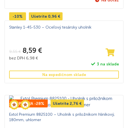
Na dotaz
-10%
Ušetríte
0,96
€
Stanley 1-45-530 – Oceľový tesársky uholník
8,59
€
9,55
€
bez DPH
6,98
€
3 na sklade
Na expedičnom sklade
TOP CENA -28%
Ušetríte
2,76
€
Extol Premium 8825100 – Uholník s príložníkom hliníkový,
180mm, uhlomer