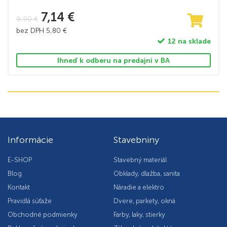
7,14
€
9,90
€
bez DPH
5,80
€
12 na sklade
Ihneď k odberu na predajni v BA
Informácie
Stavebniny
E-SHOP
Stavebný materiál
Blog
Obklady, dlažba, sanita
Kontakt
Náradie a elektro
Pravidlá súťaže
Dvere, parkety, okná
Obchodné podmienky
Farby, laky, stierky