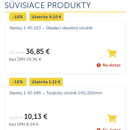
SÚVISIACE PRODUKTY
-10%
Ušetríte
4,10
€
Stanley 1-45-013 – Skladací stavebný uholník
36,85
€
40,95
€
bez DPH
29,96
€
Na dotaz
-10%
Ušetríte
1,12
€
Stanley 1-45-685 – Tesársky uholník 140/200mm
10,13
€
11,25
€
bez DPH
8,24
€