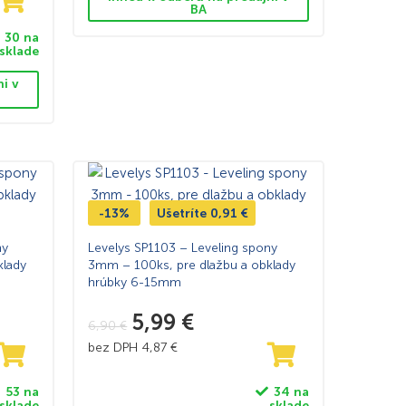
BA
30 na
sklade
ni v
-13%
Ušetríte
0,91
€
ny
Levelys SP1103 – Leveling spony
klady
3mm – 100ks, pre dlažbu a obklady
hrúbky 6-15mm
5,99
€
6,90
€
bez DPH
4,87
€
53 na
34 na
sklade
sklade