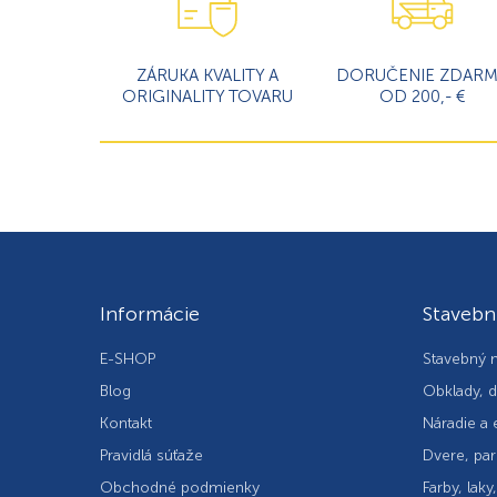
ZÁRUKA KVALITY A
DORUČENIE ZDAR
ORIGINALITY TOVARU
OD 200,- €
Informácie
Stavebn
E-SHOP
Stavebný m
Blog
Obklady, d
Kontakt
Náradie a 
Pravidlá súťaže
Dvere, par
Obchodné podmienky
Farby, laky