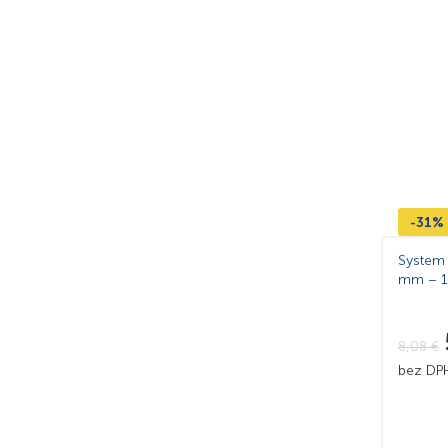
-31%
System 
mm – 1
8,08
€
bez D