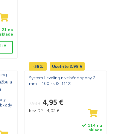
21 na
sklade
ni v
-38%
Ušetríte
2,98
€
System Leveling nivelačné spony 2
mm – 100 ks (SL1112)
ony
4,95
€
7,93
€
bklady
bez DPH
4,02
€
114 na
sklade