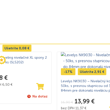
Ušetríte
0,08
€
Leveling nivelačné XL spony 2
00 ks (SL5202)
-17%
Ušetríte
2,91
€
8
€
Levelys NK9030 – Nivelačný ko
PH
6,50
€
50ks, s presnou stupnicou od 
84mm pre dokonalú niveláciu 
Na dotaz
13,99
€
16,90
€
bez DPH
11,37
€