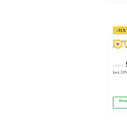
-31%
System 
mm – 10
7,93
€
bez D
Ihn