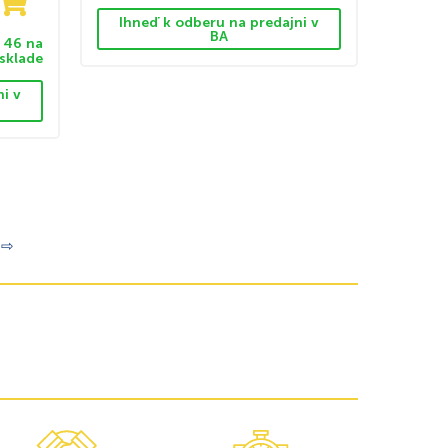
Ihneď k odberu na predajni v
BA
46 na
sklade
ni v
⇨