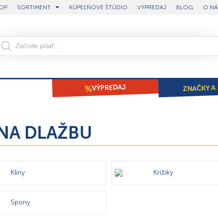
OP
SORTIMENT
KÚPEĽŇOVÉ ŠTÚDIO
VÝPREDAJ
BLOG
O NÁ
ZNAČKY A 
VÝPREDAJ
NA DLAŽBU
Kliny
Krížiky
Spony