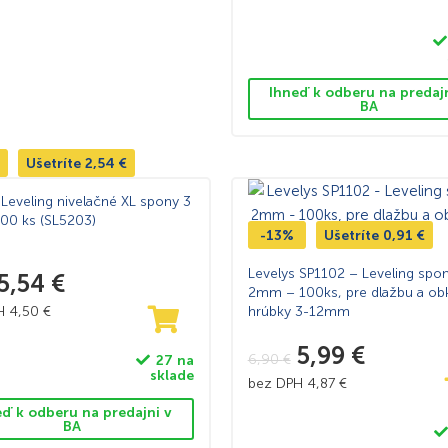
Ihneď k odberu na predaj
BA
Ušetríte
2,54
€
Leveling nivelačné XL spony 3
00 ks (SL5203)
-13%
Ušetríte
0,91
€
Levelys SP1102 – Leveling spo
5,54
€
2mm – 100ks, pre dlažbu a ob
PH
4,50
€
hrúbky 3-12mm
5,99
€
6,90
€
27 na
sklade
bez DPH
4,87
€
eď k odberu na predajni v
BA