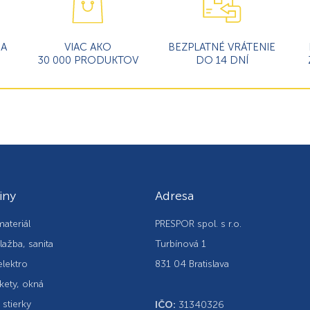
MA
VIAC AKO
BEZPLATNÉ VRÁTENIE
30 000 PRODUKTOV
DO 14 DNÍ
iny
Adresa
ateriál
PRESPOR spol. s r.o.
lažba, sanita
Turbínová 1
elektro
831 04 Bratislava
kety, okná
, stierky
IČO:
31340326