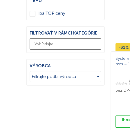
TRHU
Iba TOP ceny
FILTROVAŤ V RÁMCI KATEGÓRIE
-31%
System 
mm – 1
VÝROBCA
Filtrujte podľa výrobcu
8,08
€
bez D
Ihn