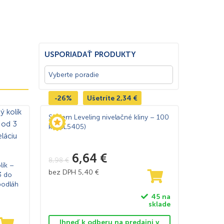
USPORIADAŤ PRODUKTY
-26%
Ušetríte
2,34
€
System Leveling nivelačné kliny – 100
ks (SL5405)
6,64
€
8,98
€
lík –
bez DPH
5,40
€
3 do
podláh
45 na
sklade
Ihneď k odberu na predajni v