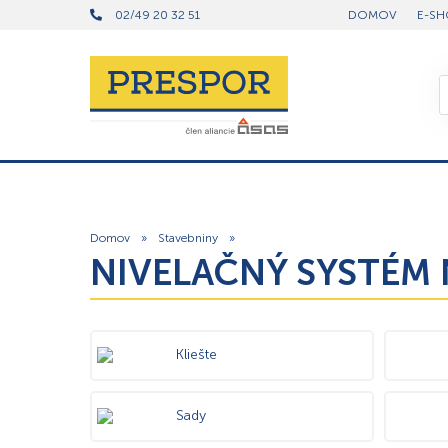
02/49 20 32 51
DOMOV
E-SH
Domov
»
Stavebniny
»
NIVELAČNÝ SYSTÉM 
Kliešte
Sady