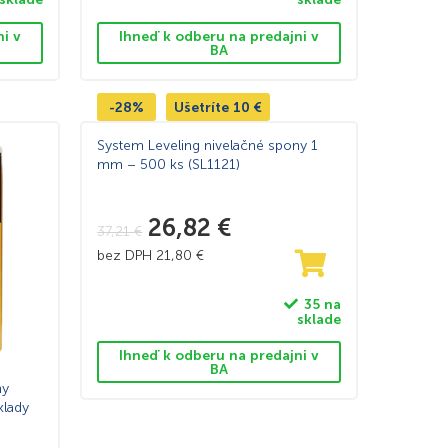
ni v
Ihneď k odberu na predajni v
BA
-28%
Ušetríte
10
€
System Leveling nivelačné spony 1
mm – 500 ks (SL1121)
26,82
€
37,21
€
bez DPH
21,80
€
35 na
sklade
Ihneď k odberu na predajni v
BA
ny
klady