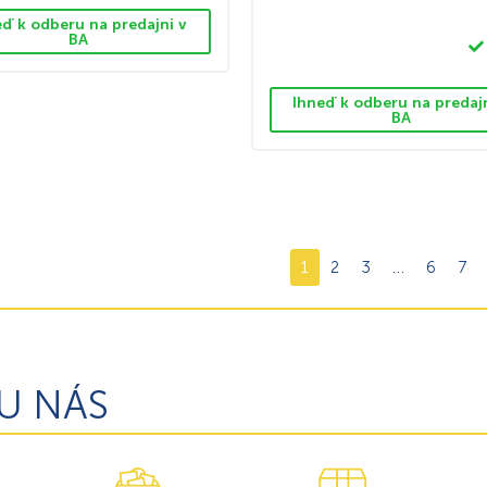
eď k odberu na predajni v
BA
Ihneď k odberu na predaj
BA
1
2
3
…
6
7
U NÁS