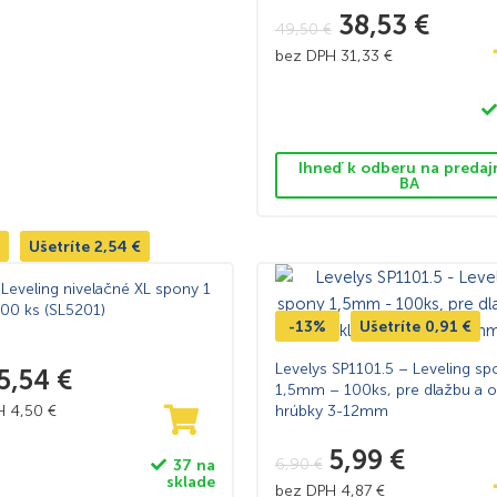
38,53
€
49,50
€
bez DPH
31,33
€
Ihneď k odberu na predaj
BA
Ušetríte
2,54
€
Leveling nivelačné XL spony 1
00 ks (SL5201)
-13%
Ušetríte
0,91
€
Levelys SP1101.5 – Leveling sp
5,54
€
1,5mm – 100ks, pre dlažbu a o
PH
4,50
€
hrúbky 3-12mm
5,99
€
6,90
€
37 na
sklade
bez DPH
4,87
€