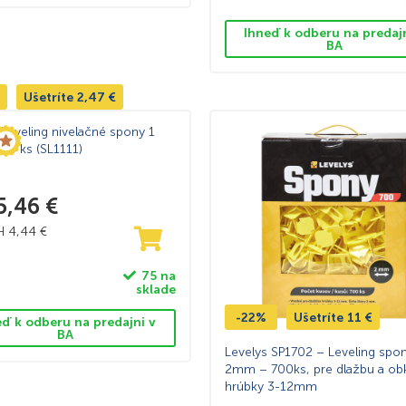
Ihneď k odberu na predaj
BA
Ušetríte
2,47
€
Leveling nivelačné spony 1
0 ks (SL1111)
5,46
€
PH
4,44
€
75 na
sklade
-22%
Ušetríte
11
€
eď k odberu na predajni v
BA
Levelys SP1702 – Leveling spo
2mm – 700ks, pre dlažbu a ob
hrúbky 3-12mm