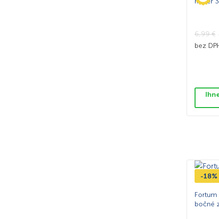
meter 
6,99
€
bez D
Ihn
-18%
Fortum 
bočné 