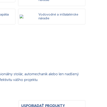
apätia
Vodovodné a inštalatérske
náradie
sionálny stolár, automechanik alebo len nadšený
ektivitu vášho projektu.
lne pre domáce projekty, drobné opravy, ale aj
USPORIADAŤ PRODUKTY