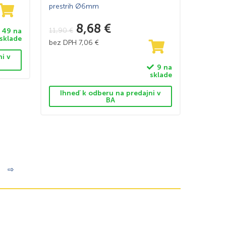
prestrih Ø6mm
8,68
€
11,90
€
49 na
sklade
bez DPH
7,06
€
ni v
9 na
sklade
Ihneď k odberu na predajni v
BA
⇨