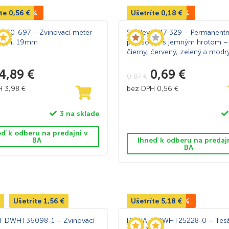
 materiálov.
íte
CENA -10%
0,56
€
Ušetríte
TOP CENA -21%
0,18
€
ch predmetov až po veľké plochy.
 1-30-697 – Zvinovací meter
Stanley 1-47-329 – Permanentn
 5m, 19mm
popisovač s jemným hrotom –
a až po plech.
čierny, červený, zelený a modr
sú dlaždice alebo sklo.
4,89
€
0,69
€
0,87
€
 elektrickým vŕtačkám.
PH
3,98
€
bez DPH
0,56
€
3 na sklade
py náterov.
eď k odberu na predajni v
BA
Ihneď k odberu na predaj
 záhradné potreby.
BA
i všetky vaše požiadavky a očakávania. Naše ručné náradie je vyro
 PRESPOR, kde nájdete všetko potrebné pre vaše projekty, či už s
Ušetríte
1,56
€
Ušetríte
TOP CENA -20%
5,18
€
pre vaše projekty, či už ste začiatočník alebo profesionál.
 DWHT36098-1 – Zvinovací
DeWALT DWHT25228-0 – Tesá