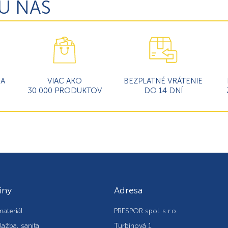
U NÁS
MA
VIAC AKO
BEZPLATNÉ VRÁTENIE
30 000 PRODUKTOV
DO 14 DNÍ
iny
Adresa
ateriál
PRESPOR spol. s r.o.
lažba, sanita
Turbínová 1