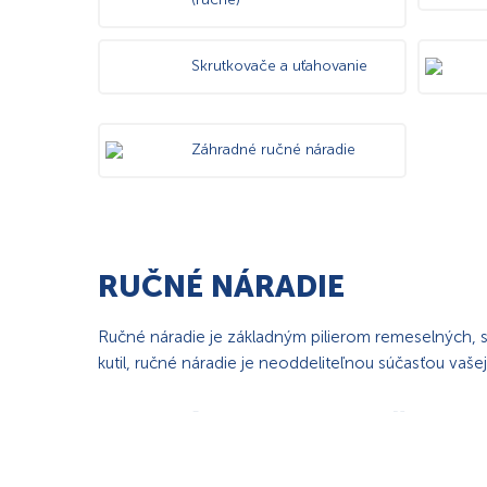
Skrutkovače a uťahovanie
Záhradné ručné náradie
RUČNÉ NÁRADIE
Ručné náradie je základným pilierom remeselných, s
kutil, ručné náradie je neoddeliteľnou súčasťou vaše
AKÉ SÚ VÝHODY RUČNÉH
Ručné náradie je častokrát synonynom hobby náradia