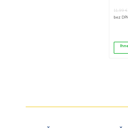
11,99
€
bez D
Ihn