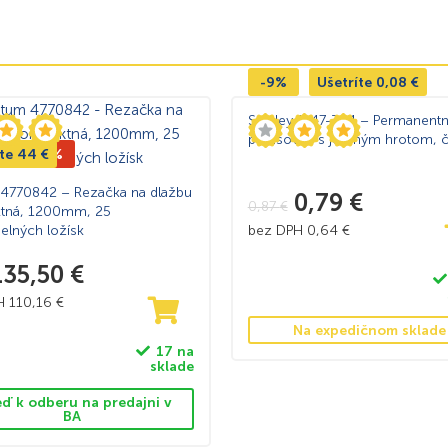
 ľahká prenosnosť, prispôsobivosť a cenová dostupnosť. Jednod
tíciou.
-9%
Ušetríte
0,08
€
ZNÁME?
Stanley 1-47-324 – Permanentn
popisovač s jemným hrotom, č
ebo náterov z povrchu materiálov.
íte
edaj -24%
44
€
álov alebo povrchov.
4770842 – Rezačka na dlažbu
0,79
€
0,87
€
tná, 1200mm, 25
reva.
elných ložísk
bez DPH
0,64
€
níctve.
135,50
€
PH
110,16
€
ovových a stavebných prác.
Na expedičnom sklade
áce od elektrikárstva po montáže.
17 na
sklade
ťahanie nákladov.
eď k odberu na predajni v
BA
ia až po lepenie.