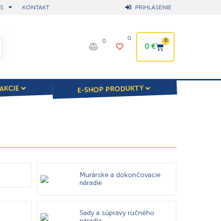
S
KONTAKT
PRIHLÁSENIE
0
0
0
0
€
E-SHOP PRODUKTY
AKCIE
Murárske a dokončovacie
náradie
Sady a súpravy ručného
náradia