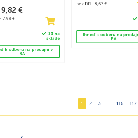
bez DPH
8,67
€
9,82
€
PH
7,98
€
10 na
Ihneď k odberu na predaj
sklade
BA
eď k odberu na predajni v
BA
1
2
3
…
116
117