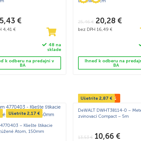
3m
uholník 30cm
5,43
€
20,28
€
25,46
€
PH
4,41
€
bez DPH
16,49
€
48 na
sklade
eď k odberu na predajni v
Ihneď k odberu na predaj
BA
BA
Ušetríte
TOP CENA -21%
2,87
€
DeWALT DWHT38114-0 – Met
Ušetríte
2,17
€
zvinovací Compact – 5m
4770403 – Kliešte štikacie
zúžené Atom, 150mm
10,66
€
13,53
€