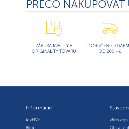
PREČO NAKUPOVAŤ 
ZÁRUKA KVALITY A
DORUČENIE ZDAR
ORIGINALITY TOVARU
OD 200,- €
Informácie
Stavebn
E-SHOP
Stavebný m
Blog
Obklady, d