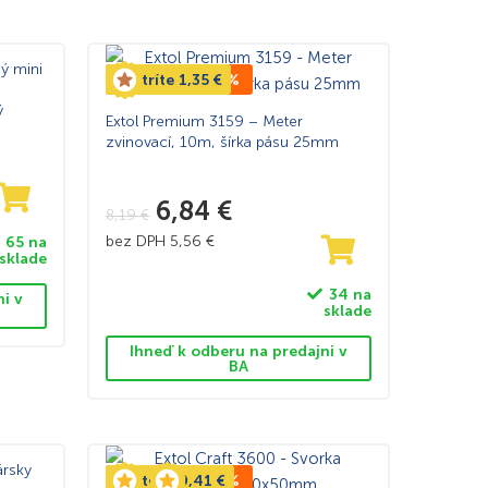
ý mini
Ušetríte
TOP CENA -16%
1,35
€
ý
Extol Premium 3159 – Meter
zvinovací, 10m, šírka pásu 25mm
6,84
€
8,19
€
bez DPH
5,56
€
65 na
sklade
34 na
ni v
sklade
bené z kvalitných materiálov a vyznačuje sa
Ihneď k odberu na predajni v
BA
te začiatočník alebo profesionál.Nakupujte s
rsky
Ušetríte
TOP CENA -17%
0,41
€