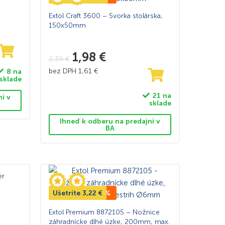
Extol Craft 3600 – Svorka stolárska,
150x50mm
1,98
€
2,39
€
bez DPH
1,61
€
8 na
sklade
21 na
ni v
sklade
Ihneď k odberu na predajni v
BA
er
Ušetríte
TOP CENA -27%
3,22
€
Extol Premium 8872105 – Nožnice
záhradnícke dlhé úzke, 200mm, max.