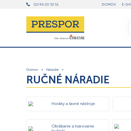
02/49 20 32 51
DOMOV
E-SH
Domov
»
Náradie
»
RUČNÉ NÁRADIE
Horáky a tavné nástroje
Obrábanie a tvarovanie
(ručné)