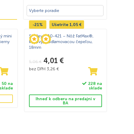
ucho povedané, hobby náradie vám umožní efektívne
-21%
Ušetríte
1,05
€
ý mini
Stanley 8-10-421 – Nôž FatMax®,
ierny
kovový, s odlamovacou čepeľou,
18mm
4,01
€
5,06
€
bez DPH
3,26
€
50 na
228 na
sklade
sklade
Ihneď k odberu na predajni v
BA