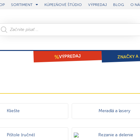
OP
SORTIMENT
KÚPEĽŇOVÉ ŠTÚDIO
VÝPREDAJ
BLOG
O NÁ
ZNAČKY A 
VÝPREDAJ
Kliešte
Meradlá a lasery
Pištole (ručné)
Rezanie a delenie