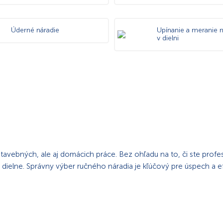
Úderné náradie
Upínanie a meranie n
v dielni
tavebných, ale aj domácich práce. Bez ohľadu na to, či ste profe
j dielne. Správny výber ručného náradia je kľúčový pre úspech a ef
O NÁRADIA?
 nakoľko vyniká svojou univerzálnosťou a prístupnosťou. Je ideá