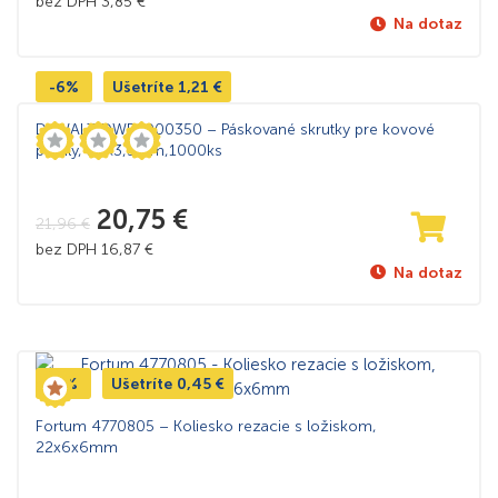
bez DPH
3,85
€
Na dotaz
-6%
Ušetríte
1,21
€
DeWALT DWF4000350 – Páskované skrutky pre kovové
profily, 35×3,5mm,1000ks
20,75
€
21,96
€
bez DPH
16,87
€
Na dotaz
-5%
Ušetríte
0,45
€
Fortum 4770805 – Koliesko rezacie s ložiskom,
22x6x6mm