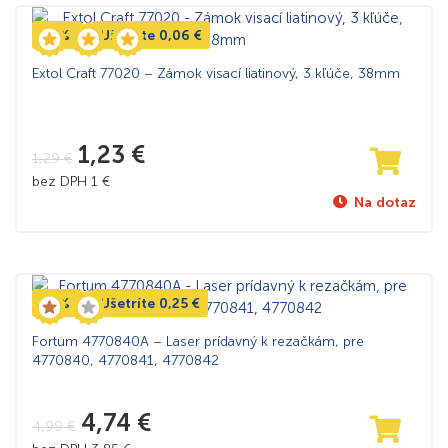
-5%
Ušetríte
0,06
€
Extol Craft 77020 – Zámok visací liatinový, 3 kľúče, 38mm
1,23
€
1,29
€
bez DPH
1
€
Na dotaz
-5%
Ušetríte
0,25
€
Fortum 4770840A – Laser prídavný k rezačkám, pre
4770840, 4770841, 4770842
4,74
€
4,99
€