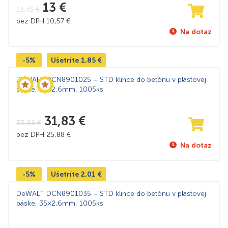
13
€
13,75
€
bez DPH
10,57
€
Na dotaz
-5%
Ušetríte
1,85
€
DeWALT DCN8901025 – STD klince do betónu v plastovej
páske, 25×2,6mm, 1005ks
31,83
€
33,68
€
bez DPH
25,88
€
Na dotaz
-5%
Ušetríte
2,01
€
DeWALT DCN8901035 – STD klince do betónu v plastovej
páske, 35×2,6mm, 1005ks