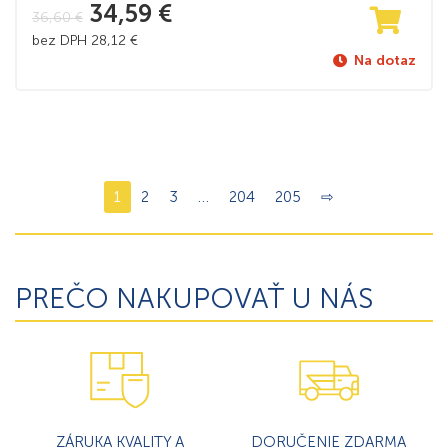
34,59
€
36,60
€
bez DPH
28,12
€
Na dotaz
1
2
3
…
204
205
⇨
PREČO NAKUPOVAŤ U NÁS
ZÁRUKA KVALITY A
DORUČENIE ZDARMA