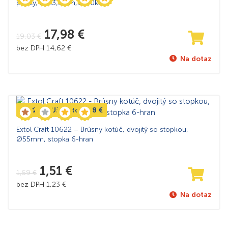
profily, 25×3,5mm,1000ks
17,98
€
19,03
€
bez DPH
14,62
€
Na dotaz
-5%
Ušetríte
0,08
€
Extol Craft 10622 – Brúsny kotúč, dvojitý so stopkou,
Ø55mm, stopka 6-hran
1,51
€
1,59
€
bez DPH
1,23
€
Na dotaz