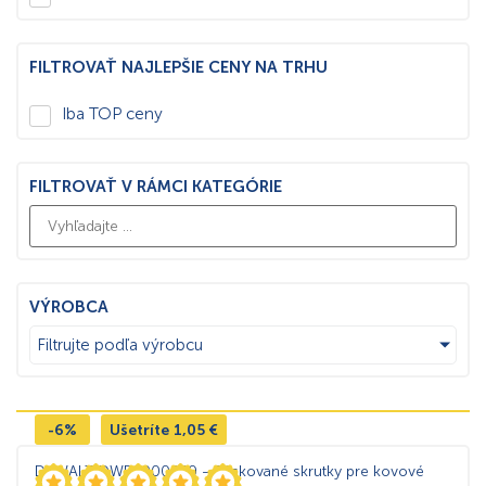
FILTROVAŤ NAJLEPŠIE CENY NA TRHU
Iba TOP ceny
FILTROVAŤ V RÁMCI KATEGÓRIE
VÝROBCA
Filtrujte podľa výrobcu
-6%
Ušetríte
1,05
€
DeWALT DWF4000250 – Páskované skrutky pre kovové