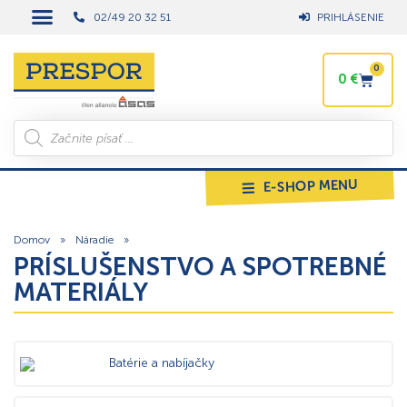
02/49 20 32 51
PRIHLÁSENIE
0
0
€
E-SHOP MENU
Domov
»
Náradie
»
PRÍSLUŠENSTVO A SPOTREBNÉ
MATERIÁLY
Batérie a nabíjačky