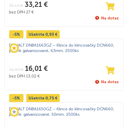
33,21
€
35,14
€
bez DPH
27
€
Na dotaz
-5%
Ušetríte
0,93
€
DeWALT DNBA1663GZ – Klince do klincovačky DCN660,
pozink galvanizované, 63mm, 2500ks
16,01
€
16,94
€
bez DPH
13,02
€
Na dotaz
-5%
Ušetríte
0,75
€
DeWALT DNBA1650GZ – Klince do klincovačky DCN660,
pozink. galvanizované, 50mm, 2500ks