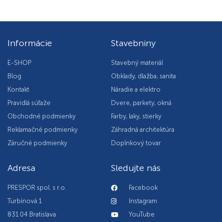
Informácie
Stavebniny
E-SHOP
Stavebný materiál
Blog
Obklady, dlažba, sanita
Kontakt
Náradie a elektro
Pravidlá súťaže
Dvere, parkety, okná
Obchodné podmienky
Farby, laky, stierky
Reklamačné podmienky
Záhradná architektúra
Záručné podmienky
Doplnkový tovar
Adresa
Sledujte nás
PRESPOR spol. s r.o.
Facebook
Turbínová 1
Instagram
831 04 Bratislava
YouTube