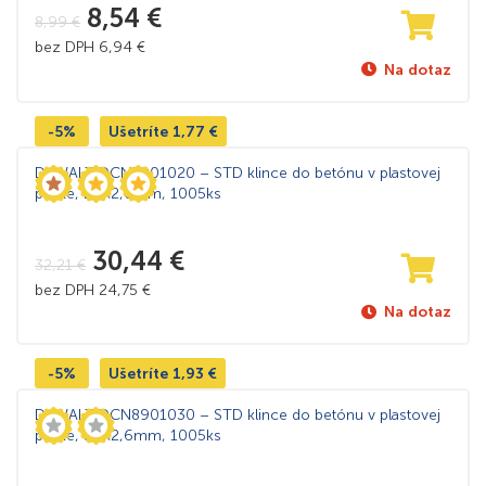
8,54
€
8,99
€
bez DPH
6,94
€
Na dotaz
-5%
Ušetríte
1,77
€
DeWALT DCN8901020 – STD klince do betónu v plastovej
páske, 20×2,6mm, 1005ks
30,44
€
32,21
€
bez DPH
24,75
€
Na dotaz
-5%
Ušetríte
1,93
€
DeWALT DCN8901030 – STD klince do betónu v plastovej
páske, 30×2,6mm, 1005ks