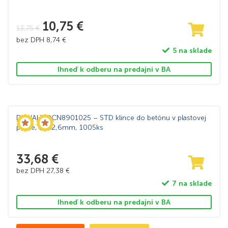
10,75
€
13,75
€
bez DPH
8,74
€
5 na sklade
Ihneď k odberu na predajni v BA
DeWALT DCN8901025 – STD klince do betónu v plastovej
páske, 25×2,6mm, 1005ks
33,68
€
bez DPH
27,38
€
7 na sklade
Ihneď k odberu na predajni v BA