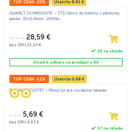
TOP CENA -22%
Ušetríte
8,01
€
DeWALT DCN8901035 – STD klince do betónu v plastovej
páske, 35×2,6mm, 1005ks
28,59
€
36,60
€
bez DPH
23,24
€
16 na sklade
Ihneď k odberu na predajni v BA
TOP CENA -11%
Ušetríte
0,68
€
DeWALT DT20737 – Pílový list pre oscilačné náradie
5,69
€
6,37
€
bez DPH
4,63
€
17 na sklade