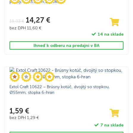
profily, 25×3,5mm,1000ks
14,27
€
19,03
€
bez DPH
11,60
€
14 na sklade
Ihneď k odberu na predajni v BA
Extol Craft 10622 – Brúsny kotúč, dvojitý so stopkou,
Ø55mm, stopka 6-hran
1,59
€
bez DPH
1,29
€
7 na sklade