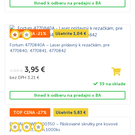
Ihneď k odberu na predajni v BA
TOP CENA -21%
Ušetríte
1,04
€
Fortum 4770840A – Laser prídavný k rezačkám, pre
4770840, 4770841, 4770842
3,95
€
4,99
€
bez DPH
3,21
€
39 na sklade
Ihneď k odberu na predajni v BA
TOP CENA -27%
Ušetríte
5,83
€
DeWALT DWF4000350 – Páskované skrutky pre kovové
profily, 35×3,5mm,1000ks