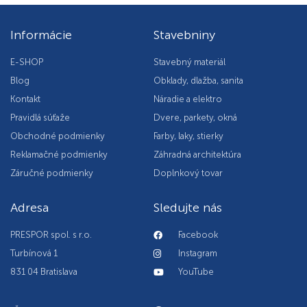
Informácie
Stavebniny
E-SHOP
Stavebný materiál
Blog
Obklady, dlažba, sanita
Kontakt
Náradie a elektro
Pravidlá súťaže
Dvere, parkety, okná
Obchodné podmienky
Farby, laky, stierky
Reklamačné podmienky
Záhradná architektúra
Záručné podmienky
Doplnkový tovar
Adresa
Sledujte nás
PRESPOR spol. s r.o.
Facebook
Turbínová 1
Instagram
831 04 Bratislava
YouTube