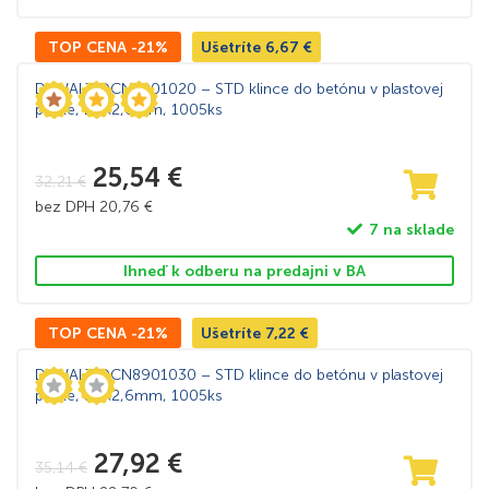
TOP CENA -21%
Ušetríte
6,67
€
DeWALT DCN8901020 – STD klince do betónu v plastovej
páske, 20×2,6mm, 1005ks
25,54
€
32,21
€
bez DPH
20,76
€
7 na sklade
Ihneď k odberu na predajni v BA
TOP CENA -21%
Ušetríte
7,22
€
DeWALT DCN8901030 – STD klince do betónu v plastovej
páske, 30×2,6mm, 1005ks
27,92
€
35,14
€