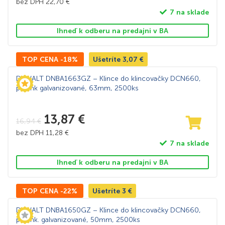
bez DPH
22,70
€
7 na sklade
Ihneď k odberu na predajni v BA
TOP CENA -18%
Ušetríte
3,07
€
DeWALT DNBA1663GZ – Klince do klincovačky DCN660,
pozink galvanizované, 63mm, 2500ks
13,87
€
16,94
€
bez DPH
11,28
€
7 na sklade
Ihneď k odberu na predajni v BA
TOP CENA -22%
Ušetríte
3
€
DeWALT DNBA1650GZ – Klince do klincovačky DCN660,
pozink. galvanizované, 50mm, 2500ks