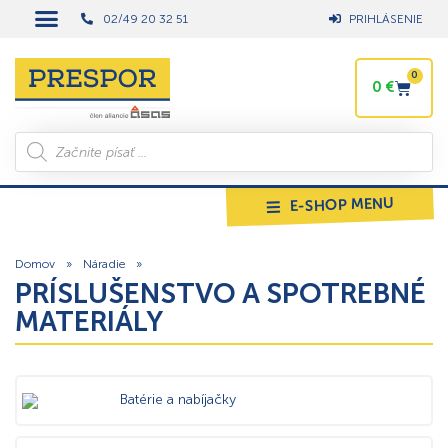
02/49 20 32 51
PRIHLÁSENIE
0
0
€
E-SHOP MENU
Domov
»
Náradie
»
PRÍSLUŠENSTVO A SPOTREBNÉ
MATERIÁLY
Batérie a nabíjačky