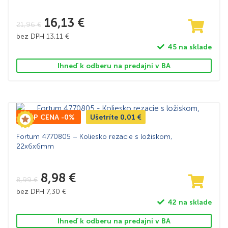
16,13
€
21,96
€
bez DPH
13,11
€
45 na sklade
Ihneď k odberu na predajni v BA
TOP CENA -0%
Ušetríte
0,01
€
Fortum 4770805 – Koliesko rezacie s ložiskom,
22x6x6mm
8,98
€
8,99
€
bez DPH
7,30
€
42 na sklade
Ihneď k odberu na predajni v BA