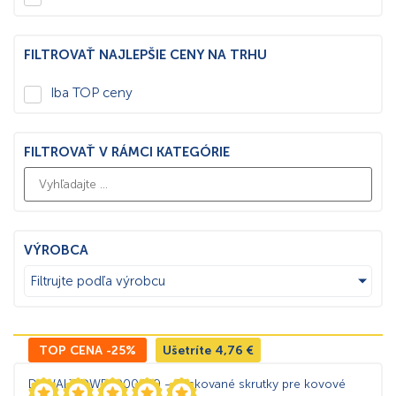
FILTROVAŤ NAJLEPŠIE CENY NA TRHU
Iba TOP ceny
FILTROVAŤ V RÁMCI KATEGÓRIE
VÝROBCA
Filtrujte podľa výrobcu
TOP CENA -25%
Ušetríte
4,76
€
DeWALT DWF4000250 – Páskované skrutky pre kovové