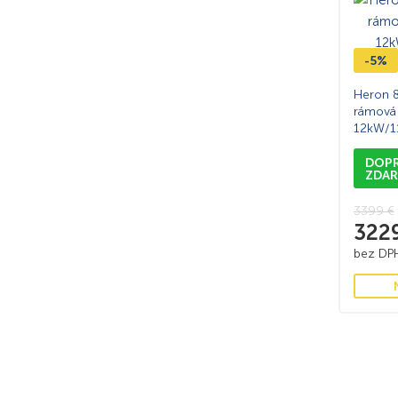
-5%
Heron 8
rámová
12kW/11
elektric
DOP
ZDA
3399
€
322
bez D