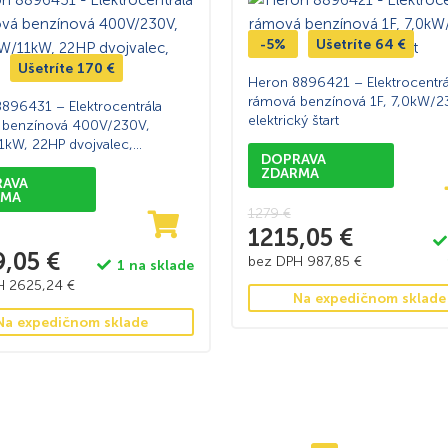
-5%
Ušetríte
64
€
Ušetríte
170
€
Heron 8896421 – Elektrocentrá
rámová benzínová 1F, 7,0kW/2
896431 – Elektrocentrála
elektrický štart
 benzínová 400V/230V,
kW, 22HP dvojvalec,
DOPRAVA
ký štart
ZDARMA
RAVA
RMA
1279
€
1215,05
€
9,05
€
bez DPH
987,85
€
1 na sklade
PH
2625,24
€
Na expedičnom sklade
Na expedičnom sklade