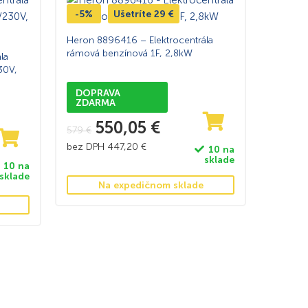
-5%
Ušetríte
29
€
Heron 8896416 – Elektrocentrála
rámová benzínová 1F, 2,8kW
la
30V,
DOPRAVA
ZDARMA
550,05
€
579
€
bez DPH
447,20
€
10 na
sklade
10 na
sklade
Na expedičnom sklade