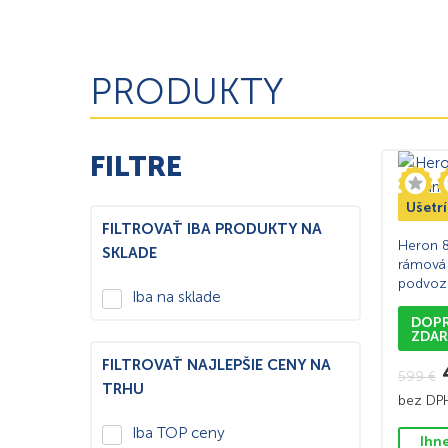
PRODUKTY
FILTRE
Ušetr
TOP 
FILTROVAŤ IBA PRODUKTY NA
Heron 8
SKLADE
rámová 
podvoz
Iba na sklade
DOP
ZDA
FILTROVAŤ NAJLEPŠIE CENY NA
599
€
TRHU
bez D
Iba TOP ceny
Ihn