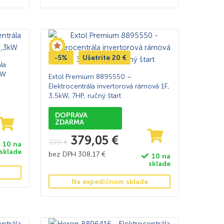
-5%
Ušetríte
20
€
la
kW
Extol Premium 8895550 –
Elektrocentrála invertorová rámová 1F,
3,5kW, 7HP, ručný štart
DOPRAVA
ZDARMA
379,05
€
399
€
10 na
sklade
bez DPH
308,17
€
10 na
sklade
Na expedičnom sklade