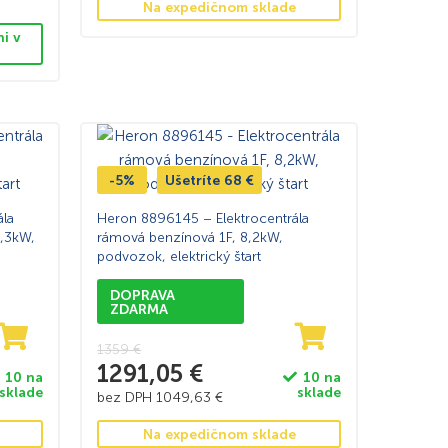
Na expedičnom sklade
ni v
-5%
Ušetríte
68
€
la
Heron 8896145 – Elektrocentrála
,3kW,
rámová benzínová 1F, 8,2kW,
podvozok, elektrický štart
DOPRAVA
ZDARMA
1359
€
1291,05
€
10 na
10 na
sklade
sklade
bez DPH
1049,63
€
Na expedičnom sklade