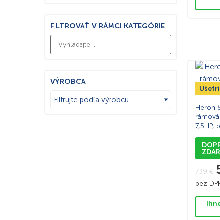
FILTROVAŤ V RÁMCI KATEGÓRIE
VÝROBCA
Ušetr
TOP 
Filtrujte podľa výrobcu
Heron 8
rámová 
7,5HP, p
DOP
ZDA
739
€
bez D
Ihn