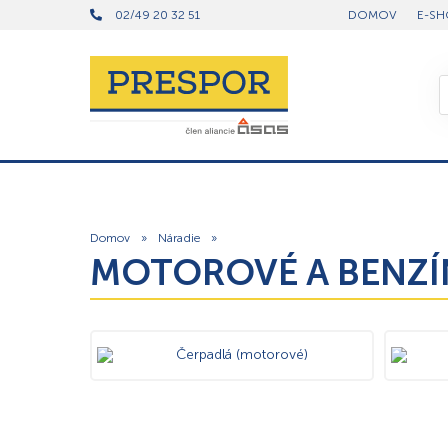
02/49 20 32 51
DOMOV
E-SH
Domov
»
Náradie
»
MOTOROVÉ A BENZÍ
Čerpadlá (motorové)