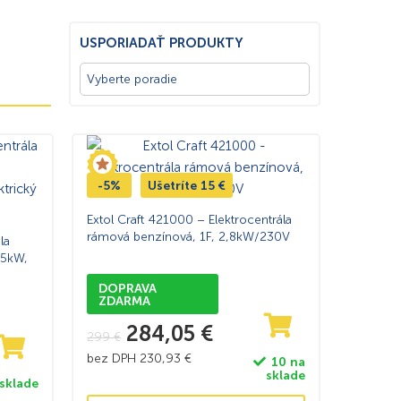
USPORIADAŤ PRODUKTY
-5%
Ušetríte
15
€
Extol Craft 421000 – Elektrocentrála
rámová benzínová, 1F, 2,8kW/230V
la
,5kW,
DOPRAVA
ZDARMA
284,05
€
299
€
bez DPH
230,93
€
10 na
sklade
 sklade