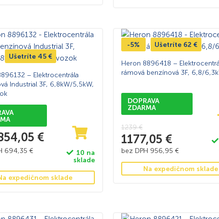
-5%
Ušetríte
62
€
Ušetríte
45
€
Heron 8896418 – Elektrocentrá
rámová benzínová 3F, 6,8/6,3
896132 – Elektrocentrála
vá Industrial 3F, 6,8kW/5,5kW,
ok
DOPRAVA
ZDARMA
RAVA
RMA
1239
€
854,05
€
1177,05
€
PH
694,35
€
bez DPH
956,95
€
10 na
sklade
Na expedičnom sklade
Na expedičnom sklade