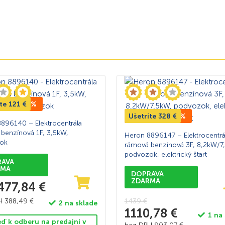
íte
CENA -20%
121
€
Ušetríte
TOP CENA -23%
328
€
896140 – Elektrocentrála
benzínová 1F, 3,5kW,
Heron 8896147 – Elektrocentrá
ok
rámová benzínová 3F, 8,2kW/7
podvozok, elektrický štart
RAVA
RMA
DOPRAVA
ZDARMA
477,84
€
PH
388,49
€
1439
€
2 na sklade
1110,78
€
1 na
eď k odberu na predajni v