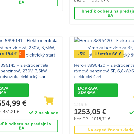
bez DPH
903,07
€
BA
Ihneď k odberu na predaj
BA
íte
CENA -25%
184
€
-5%
Ušetríte
66
€
896141 – Elektrocentrála
Heron 8896420 – Elektrocentrá
benzínová, 230V, 3,5kW,
rámová benzínová 3F, 6,8kW/6
odvozok, elektrický start
elektrický štart
RAVA
DOPRAVA
RMA
ZDARMA
554,99
€
1319
€
1253,05
€
PH
451,21
€
2 na sklade
bez DPH
1018,74
€
eď k odberu na predajni v
BA
Na expedičnom sklade