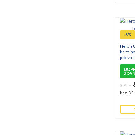
-5%
Heron 8
benzíno
podvoz
DOP
ZDA
899
€
bez D