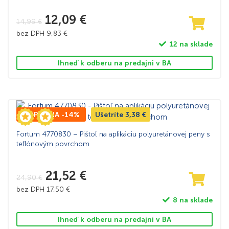
12,09
€
14,99
€
bez DPH
9,83
€
12 na sklade
Ihneď k odberu na predajni v BA
TOP CENA -14%
Ušetríte
3,38
€
Fortum 4770830 – Pištoľ na aplikáciu polyuretánovej peny s
teflónovým povrchom
21,52
€
24,90
€
bez DPH
17,50
€
8 na sklade
Ihneď k odberu na predajni v BA