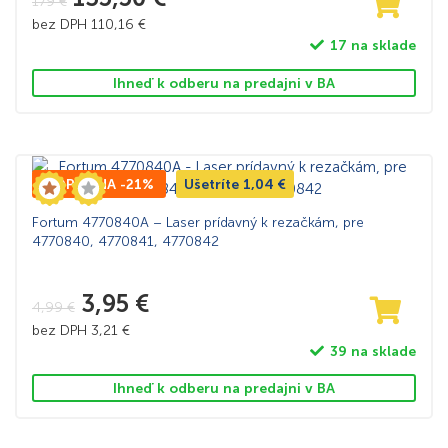
179
€
svoju prvotnú kvalitu, odporúčame dodržiavať návod na
bez DPH
110,16
€
starostlivosť, ktorý je priložený k každému produktu. Pravidelná
17 na sklade
údržba a správne skladovanie vám zabezpečí, že výrobky budú
vyzerať a fungovať tak, ako v deň, keď ste ich zakúpili.
Ihneď k odberu na predajni v BA
Produkty Fortum sú určené pre všetkých, ktorí hľadajú
spoľahlivosť, eleganciu a inovácie v jednom. Od mladých
profesionálov, cez rodiny až po seniorov – Fortum má v ponuke
produkty, ktoré oslovia každého.
TOP CENA -21%
Ušetríte
1,04
€
Fortum 4770840A – Laser prídavný k rezačkám, pre
4770840, 4770841, 4770842
3,95
€
4,99
€
bez DPH
3,21
€
39 na sklade
Ihneď k odberu na predajni v BA