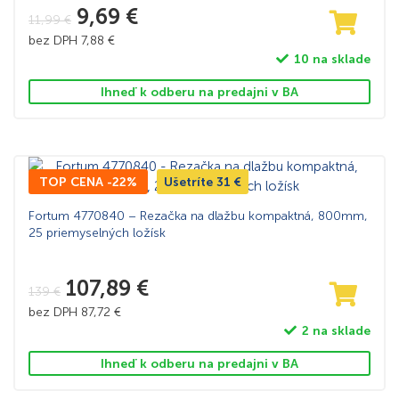
9,69
€
11,99
€
bez DPH
7,88
€
10 na sklade
Ihneď k odberu na predajni v BA
TOP CENA -22%
Ušetríte
31
€
Fortum 4770840 – Rezačka na dlažbu kompaktná, 800mm,
25 priemyselných ložísk
107,89
€
139
€
bez DPH
87,72
€
2 na sklade
Ihneď k odberu na predajni v BA