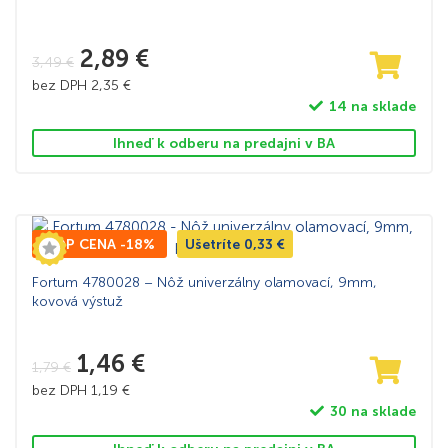
2,89
€
3,49
€
bez DPH
2,35
€
14 na sklade
Ihneď k odberu na predajni v BA
TOP CENA -18%
Ušetríte
0,33
€
Fortum 4780028 – Nôž univerzálny olamovací, 9mm,
kovová výstuž
1,46
€
1,79
€
bez DPH
1,19
€
30 na sklade