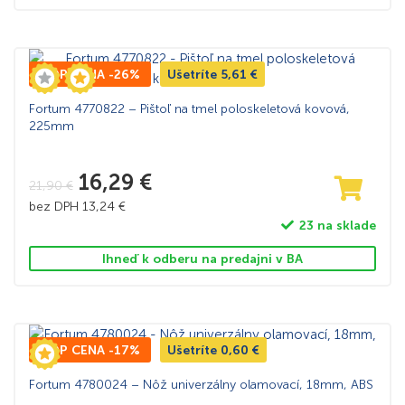
TOP CENA -26%
Ušetríte
5,61
€
Fortum 4770822 – Pištoľ na tmel poloskeletová kovová,
225mm
16,29
€
21,90
€
bez DPH
13,24
€
23 na sklade
Ihneď k odberu na predajni v BA
TOP CENA -17%
Ušetríte
0,60
€
Fortum 4780024 – Nôž univerzálny olamovací, 18mm, ABS