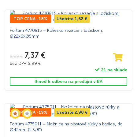
TOP CENA -18%
Ušetríte
1,62
€
Fortum 4770815 – Koliesko rezacie s ložiskom,
Ø22x6xØ5mm
7,37
€
8,99
€
bez DPH
5,99
€
21 na sklade
Ihneď k odberu na predajni v BA
TOP CENA -19%
Ušetríte
2,90
€
Fortum 4775011 – Nožnice na plastové rúrky a hadice, do
Ø42mm (1 5/8″)