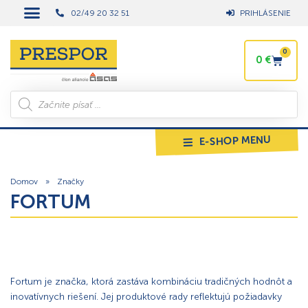
02/49 20 32 51
PRIHLÁSENIE
0
0
€
E-SHOP MENU
Domov
»
Značky
FORTUM
Fortum je značka, ktorá zastáva kombináciu tradičných hodnôt a
inovatívnych riešení. Jej produktové rady reflektujú požiadavky