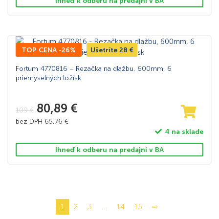
Ihneď k odberu na predajni v BA
TOP CENA -26%
Ušetríte
28
€
Fortum 4770816 – Rezačka na dlažbu, 600mm, 6
priemyselných ložísk
80,89
€
109
€
bez DPH
65,76
€
4 na sklade
Ihneď k odberu na predajni v BA
1
2
3
…
14
15
⇨