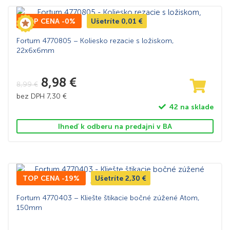
TOP CENA -0%
Ušetríte
0,01
€
Fortum 4770805 – Koliesko rezacie s ložiskom,
22x6x6mm
8,98
€
8,99
€
bez DPH
7,30
€
42 na sklade
Ihneď k odberu na predajni v BA
TOP CENA -19%
Ušetríte
2,30
€
Fortum 4770403 – Kliešte štikacie bočné zúžené Atom,
150mm