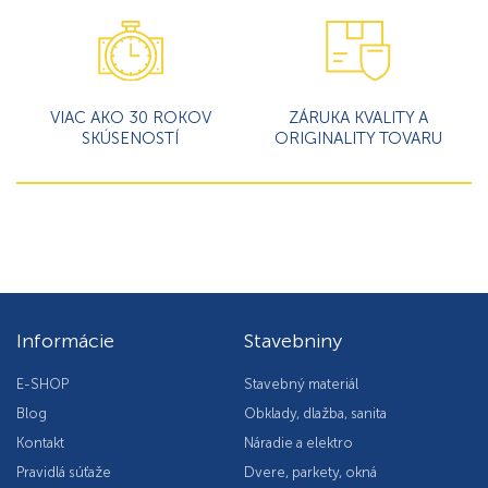
VIAC AKO 30 ROKOV
ZÁRUKA KVALITY A
SKÚSENOSTÍ
ORIGINALITY TOVARU
Informácie
Stavebniny
E-SHOP
Stavebný materiál
Blog
Obklady, dlažba, sanita
Kontakt
Náradie a elektro
Pravidlá súťaže
Dvere, parkety, okná