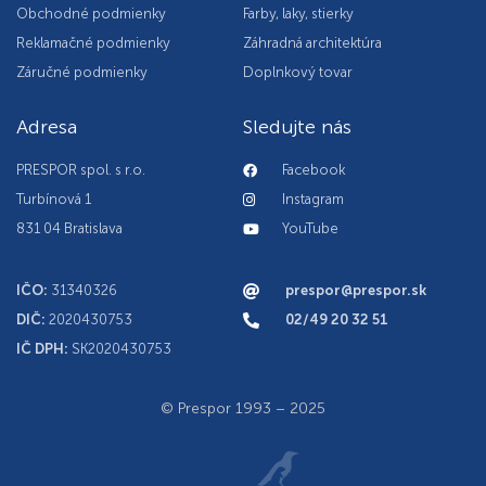
Obchodné podmienky
Farby, laky, stierky
Reklamačné podmienky
Záhradná architektúra
Záručné podmienky
Doplnkový tovar
Adresa
Sledujte nás
PRESPOR spol. s r.o.
Facebook
Turbínová 1
Instagram
831 04 Bratislava
YouTube
IČO:
31340326
prespor@prespor.sk
DIČ:
2020430753
02/49 20 32 51
IČ DPH:
SK2020430753
© Prespor 1993 – 2025