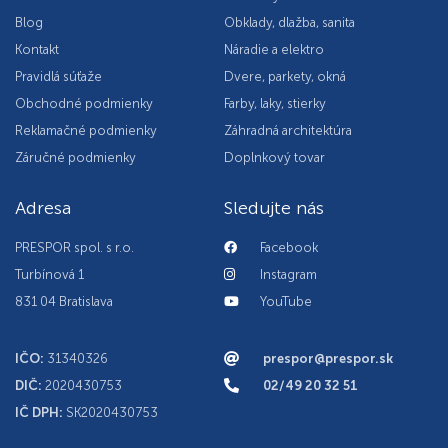
Blog
Obklady, dlažba, sanita
Kontakt
Náradie a elektro
Pravidlá súťaže
Dvere, parkety, okná
Obchodné podmienky
Farby, laky, stierky
Reklamačné podmienky
Záhradná architektúra
Záručné podmienky
Doplnkový tovar
Adresa
Sledujte nás
PRESPOR spol. s r.o.
Facebook
Turbínová 1
Instagram
831 04 Bratislava
YouTube
IČO:
31340326
prespor@prespor.sk
DIČ:
2020430753
02/49 20 32 51
IČ DPH:
SK2020430753