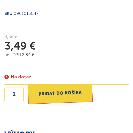
SKU
0901013047
4,36
€
3,49
€
bez DPH
2,84
€
Na dotaz
PRIDAŤ DO KOŠÍKA