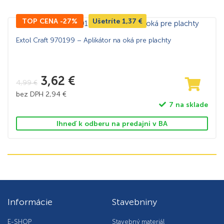
TOP CENA -27%
Ušetríte
1,37
€
Extol Craft 970199 – Aplikátor na oká pre plachty
3,62
€
4,99
€
bez DPH
2,94
€
7 na sklade
Ihneď k odberu na predajni v BA
Informácie
Stavebniny
E-SHOP
Stavebný materiál