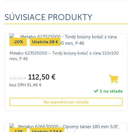
SÚVISIACE PRODUKTY
-20%
Ušetríte
28
€
Metabo 623525000 – Tvrdý brúsny kotúč z rúna 110×100
mm, P 46
112,50
€
140,63
€
bez DPH
91,46
€
1 na sklade
Na expedičnom sklade
-17%
Ušetríte
2,54
€