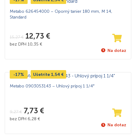
Metabo 626454000 – Oporný tanier 180 mm, M 14,
Standard
12,73
€
15,27
€
bez DPH
10,35
€
Na dotaz
-17%
Ušetríte
1,54
€
Metabo 0903053143 – Uhlový prípoj 1 1/4″
7,73
€
9,27
€
bez DPH
6,28
€
Na dotaz