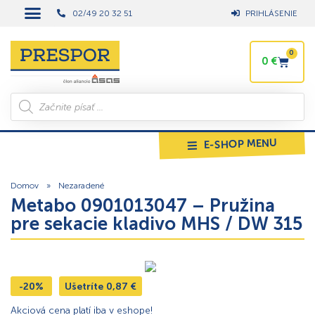
02/49 20 32 51
PRIHLÁSENIE
0
0
€
E-SHOP MENU
Domov
»
Nezaradené
Metabo 0901013047 – Pružina
pre sekacie kladivo MHS / DW 315
-20%
Ušetríte
0,87
€
Akciová cena platí iba v eshope!